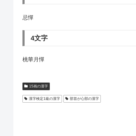
忌憚
4文字
桃華月憚
15画の漢字
漢字検定1級の漢字
部首が心部の漢字