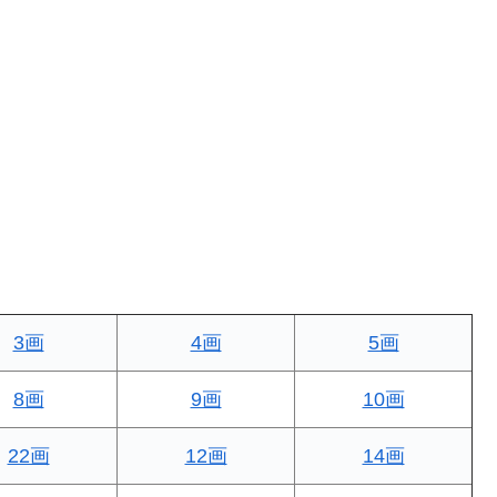
3画
4画
5画
8画
9画
10画
22画
12画
14画