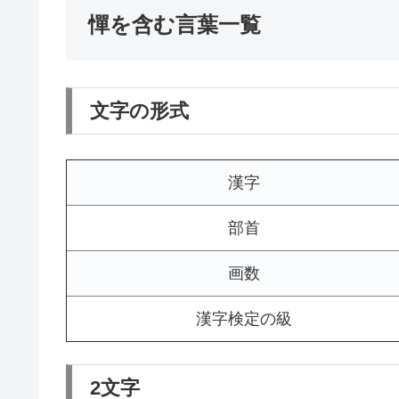
憚を含む言葉一覧
文字の形式
漢字
部首
画数
漢字検定の級
2文字