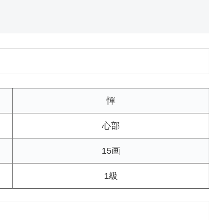
憚
心部
15画
1級