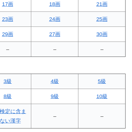
17画
18画
21画
23画
24画
25画
29画
27画
30画
–
–
–
3級
4級
5級
8級
9級
10級
検定に含ま
–
–
ない漢字