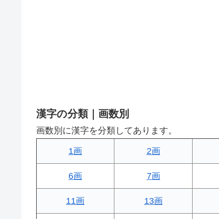
漢字の分類｜画数別
画数別に漢字を分類してあります。
1画
2画
6画
7画
11画
13画