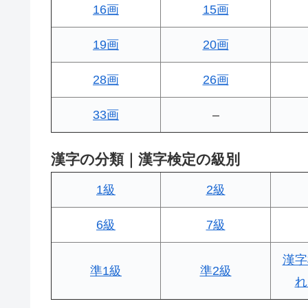
16画
15画
19画
20画
28画
26画
33画
–
漢字の分類｜漢字検定の級別
1級
2級
6級
7級
漢字
準1級
準2級
れ