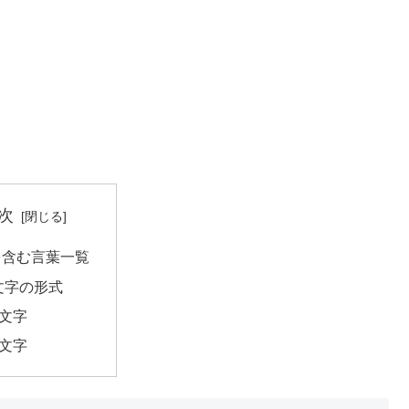
次
を含む言葉一覧
文字の形式
2文字
4文字