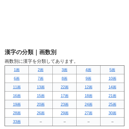
漢字の分類｜画数別
画数別に漢字を分類してあります。
1画
2画
3画
4画
5画
6画
7画
8画
9画
10画
11画
13画
22画
12画
14画
16画
15画
17画
18画
21画
19画
20画
23画
24画
25画
28画
26画
29画
27画
30画
33画
–
–
–
–