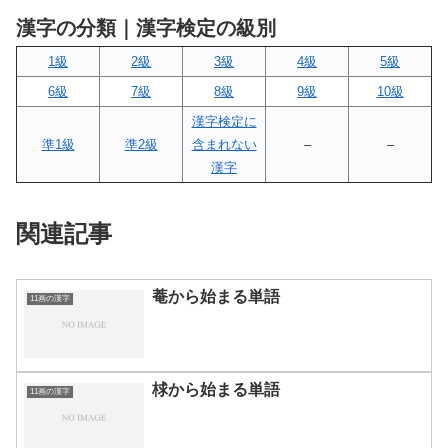
漢字の分類｜漢字検定の級別
1級
2級
3級
4級
5級
6級
7級
8級
9級
10級
漢字検定に
準1級
準2級
含まれない
–
–
漢字
関連記事
菴から始まる単語
11画の漢字
梂から始まる単語
11画の漢字