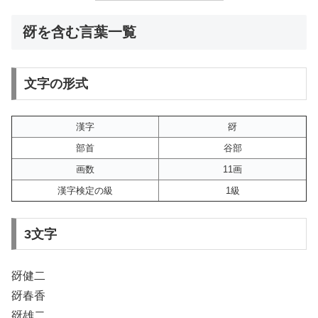
谺を含む言葉一覧
文字の形式
漢字
谺
部首
谷部
画数
11画
漢字検定の級
1級
3文字
谺健二
谺春香
谺雄二