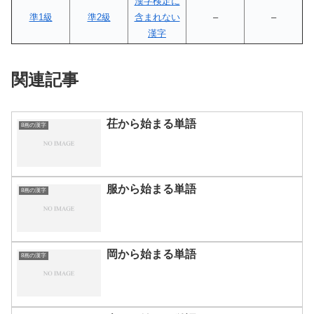
漢字検定に
準1級
準2級
含まれない
–
–
漢字
関連記事
茌から始まる単語
8画の漢字
服から始まる単語
8画の漢字
岡から始まる単語
8画の漢字