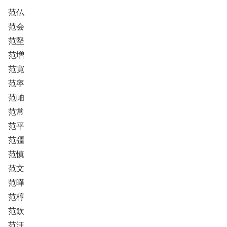
范仏
范会
范堅
范増
范寛
范寧
范岫
范常
范平
范彊
范慎
范文
范曄
范梈
范欽
范汪