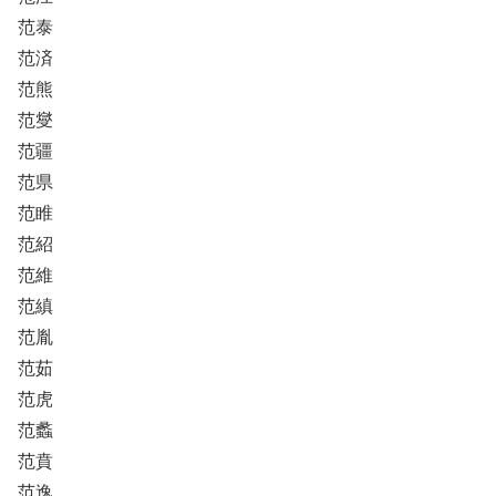
范泰
范済
范熊
范燮
范疆
范県
范睢
范紹
范維
范縝
范胤
范茹
范虎
范蠡
范賁
范逸