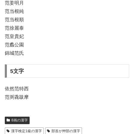
范姜明月
范当根純
范当根順
范徐麗泰
范皇貴妃
范蠡公園
錦城范氏
5文字
依然范特西
范弼毳跋摩
8画の漢字
漢字検定1級の漢字
部首が艸部の漢字