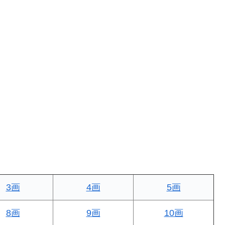
3画
4画
5画
8画
9画
10画