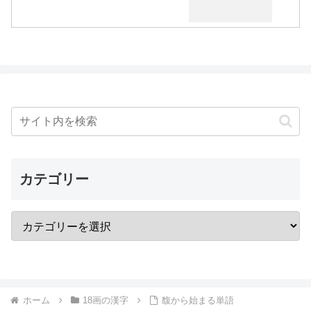
カテゴリー
ホーム
18画の漢字
馥から始まる単語