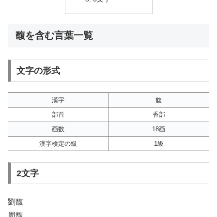
馥を含む言葉一覧
文字の形式
漢字
馥
部首
香部
画数
18画
漢字検定の級
1級
2文字
劉馥
周馥