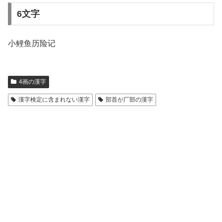
6文字
小鲤鱼历险记
4画の漢字
漢字検定に含まれない漢字
部首が厂部の漢字