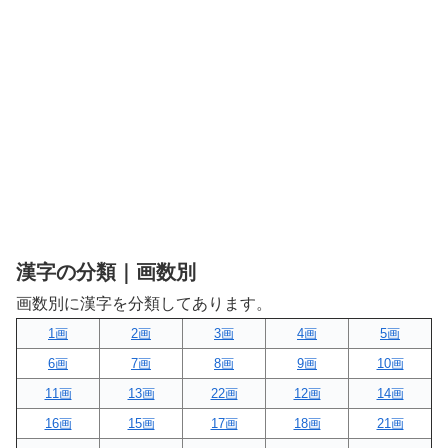
漢字の分類｜画数別
画数別に漢字を分類してあります。
1画
2画
3画
4画
5画
6画
7画
8画
9画
10画
11画
13画
22画
12画
14画
16画
15画
17画
18画
21画