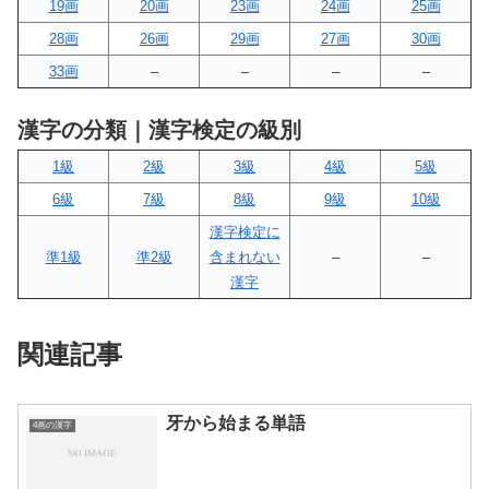
19画
20画
23画
24画
25画
28画
26画
29画
27画
30画
33画
–
–
–
–
漢字の分類｜漢字検定の級別
1級
2級
3級
4級
5級
6級
7級
8級
9級
10級
漢字検定に
準1級
準2級
含まれない
–
–
漢字
関連記事
牙から始まる単語
4画の漢字