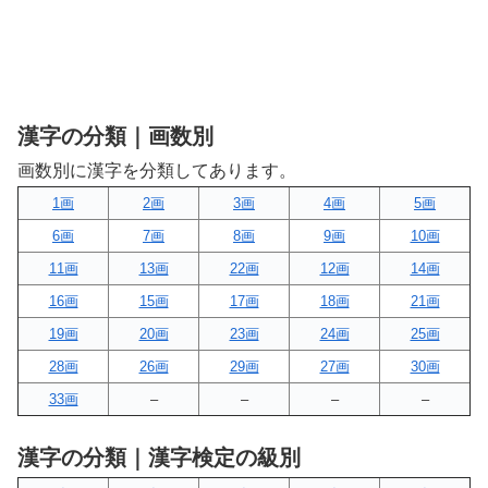
漢字の分類｜画数別
画数別に漢字を分類してあります。
1画
2画
3画
4画
5画
6画
7画
8画
9画
10画
11画
13画
22画
12画
14画
16画
15画
17画
18画
21画
19画
20画
23画
24画
25画
28画
26画
29画
27画
30画
33画
–
–
–
–
漢字の分類｜漢字検定の級別