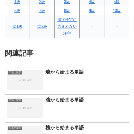
1級
2級
3級
4級
5級
6級
7級
8級
9級
10級
漢字検定に
準1級
準2級
含まれない
–
–
漢字
関連記事
璩から始まる単語
17画の漢字
濵から始まる単語
17画の漢字
檀から始まる単語
17画の漢字