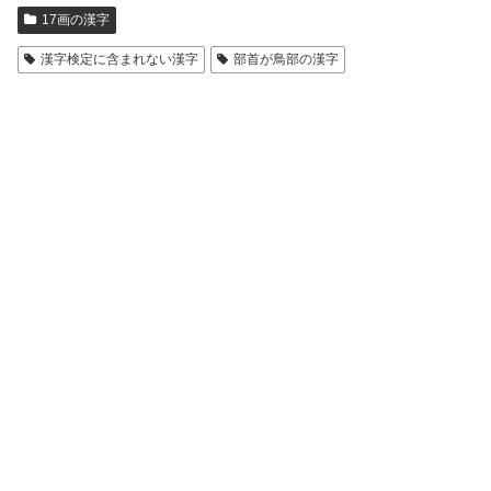
17画の漢字
漢字検定に含まれない漢字
部首が鳥部の漢字