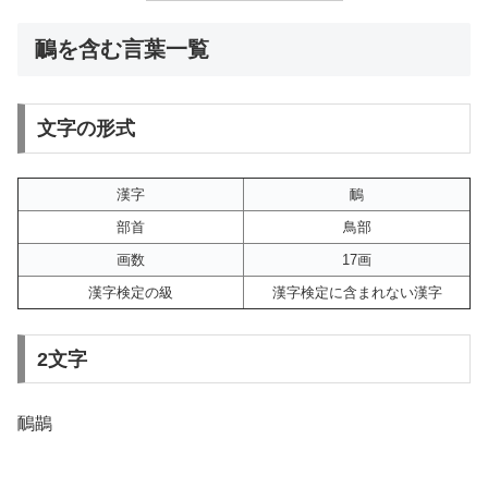
鴯を含む言葉一覧
文字の形式
漢字
鴯
部首
鳥部
画数
17画
漢字検定の級
漢字検定に含まれない漢字
2文字
鴯鶓