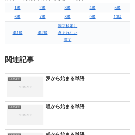
1級
2級
3級
4級
5級
6級
7級
8級
9級
10級
漢字検定に
準1級
準2級
含まれない
–
–
漢字
関連記事
罗から始まる単語
8画の漢字
咀から始まる単語
8画の漢字
枌から始まる単語