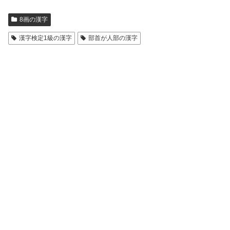
8画の漢字
漢字検定1級の漢字
部首が人部の漢字