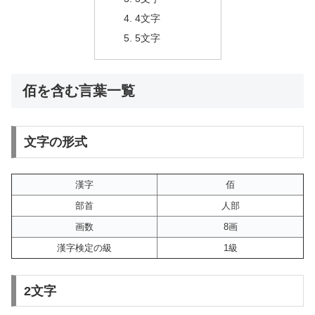
4文字
5文字
佰を含む言葉一覧
文字の形式
漢字
佰
部首
人部
画数
8画
漢字検定の級
1級
2文字