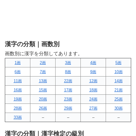
漢字の分類｜画数別
画数別に漢字を分類してあります。
1画
2画
3画
4画
5画
6画
7画
8画
9画
10画
11画
13画
22画
12画
14画
16画
15画
17画
18画
21画
19画
20画
23画
24画
25画
28画
26画
29画
27画
30画
33画
–
–
–
–
漢字の分類｜漢字検定の級別