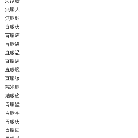
海鼠腸
無腸人
無腸類
盲腸炎
盲腸癌
盲腸線
直腸温
直腸癌
直腸脱
直腸診
糯米腸
結腸癌
胃腸壁
胃腸学
胃腸炎
胃腸病