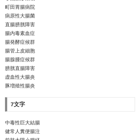
町田胃腸病院
病原性大腸菌
直腸膀胱障害
腸内毒素血症
腸発酵症候群
腸管上皮細胞
腸腺腫症候群
膀胱直腸障害
虚血性大腸炎
豚増殖性腸炎
7文字
中毒性巨大結腸
健常人糞便腸注