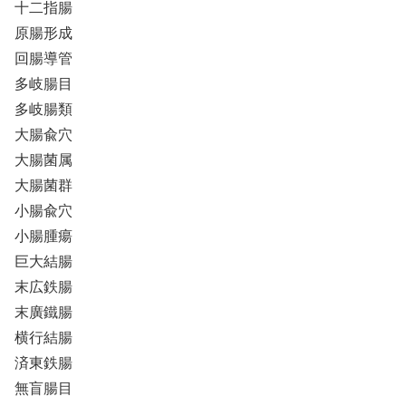
十二指腸
原腸形成
回腸導管
多岐腸目
多岐腸類
大腸兪穴
大腸菌属
大腸菌群
小腸兪穴
小腸腫瘍
巨大結腸
末広鉄腸
末廣鐵腸
横行結腸
済東鉄腸
無盲腸目