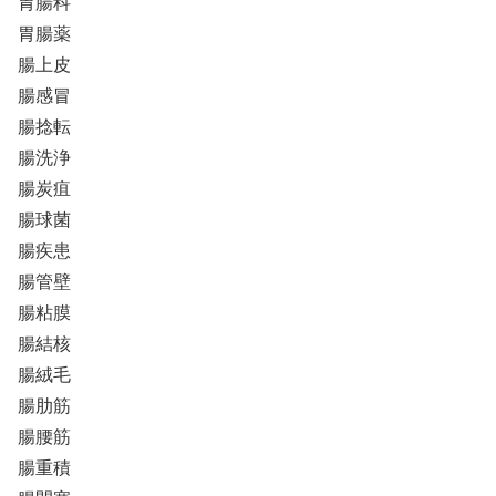
胃腸科
胃腸薬
腸上皮
腸感冒
腸捻転
腸洗浄
腸炭疽
腸球菌
腸疾患
腸管壁
腸粘膜
腸結核
腸絨毛
腸肋筋
腸腰筋
腸重積