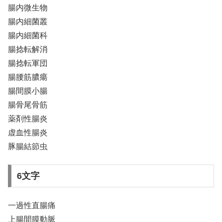
腸内微生物
腸内細菌叢
腸内細菌科
腸捻転解消
腸捻転軍団
腸腰筋膿瘍
腸間膜小腸
腸骨尾骨筋
薬剤性腸炎
虚血性腸炎
豚腸結節虫
6文字
一過性直腸痛
上腸間膜動脈