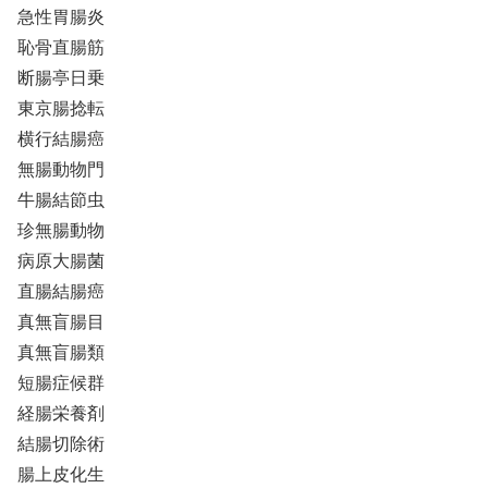
急性胃腸炎
恥骨直腸筋
断腸亭日乗
東京腸捻転
横行結腸癌
無腸動物門
牛腸結節虫
珍無腸動物
病原大腸菌
直腸結腸癌
真無盲腸目
真無盲腸類
短腸症候群
経腸栄養剤
結腸切除術
腸上皮化生