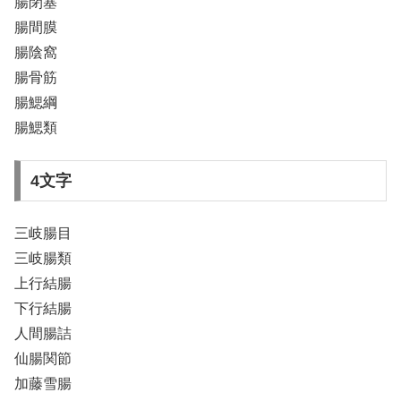
腸閉塞
腸間膜
腸陰窩
腸骨筋
腸鰓綱
腸鰓類
4文字
三岐腸目
三岐腸類
上行結腸
下行結腸
人間腸詰
仙腸関節
加藤雪腸