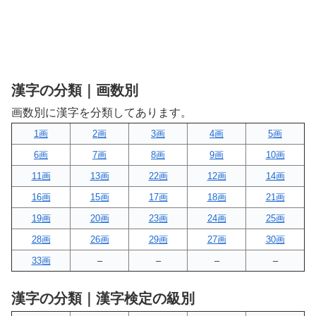
漢字の分類｜画数別
画数別に漢字を分類してあります。
1画
2画
3画
4画
5画
6画
7画
8画
9画
10画
11画
13画
22画
12画
14画
16画
15画
17画
18画
21画
19画
20画
23画
24画
25画
28画
26画
29画
27画
30画
33画
–
–
–
–
漢字の分類｜漢字検定の級別