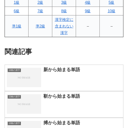
1級
2級
3級
4級
5級
6級
7級
8級
9級
10級
漢字検定に
準1級
準2級
含まれない
–
–
漢字
関連記事
新から始まる単語
13画の漢字
靳から始まる単語
13画の漢字
搏から始まる単語
13画の漢字