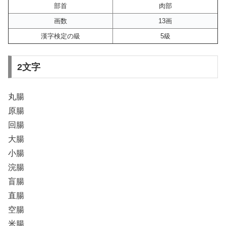
部首
肉部
画数
13画
漢字検定の級
5級
2文字
丸腸
原腸
回腸
大腸
小腸
浣腸
盲腸
直腸
空腸
米腸