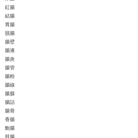
紅腸
結腸
胃腸
脱腸
腸壁
腸液
腸炎
腸管
腸粉
腸線
腸腺
腸詰
腸骨
香腸
鮑腸
鼓腸