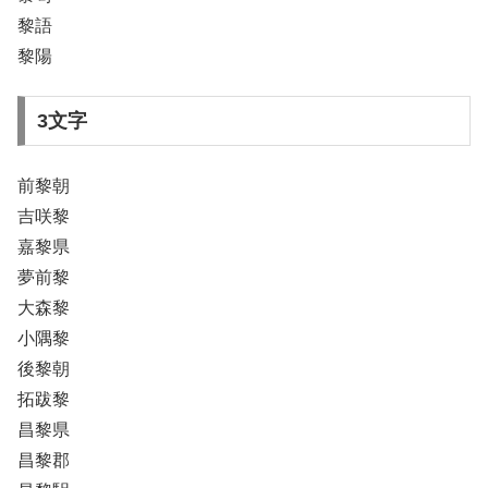
黎語
黎陽
3文字
前黎朝
吉咲黎
嘉黎県
夢前黎
大森黎
小隅黎
後黎朝
拓跋黎
昌黎県
昌黎郡