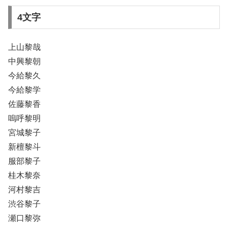
4文字
上山黎哉
中興黎朝
今給黎久
今給黎学
佐藤黎香
嗚呼黎明
宮城黎子
新檀黎斗
服部黎子
桂木黎奈
河村黎吉
渋谷黎子
瀬口黎弥