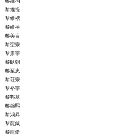
黎維祹
黎維禔
黎維禟
黎維禧
黎美言
黎聖宗
黎肅宗
黎臥朝
黎至忠
黎荘宗
黎裕宗
黎邦基
黎錦熙
黎鴻昇
黎龍鉞
黎龍鋌