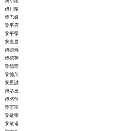
黎小龍
黎川県
黎巴嫩
黎平府
黎平県
黎庶昌
黎徳寿
黎徳英
黎德壽
黎德英
黎思誠
黎恭皇
黎愍帝
黎憲宗
黎敬宗
黎敬甫