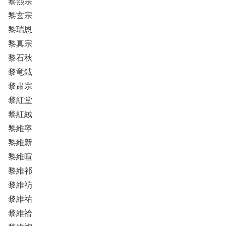
黎熙宗
黎玄宗
黎瑞恩
黎真宗
黎石秋
黎竜鉞
黎粛宗
黎紅堂
黎紅絨
黎維寧
黎維新
黎維暄
黎維祁
黎維祊
黎維祐
黎維祫