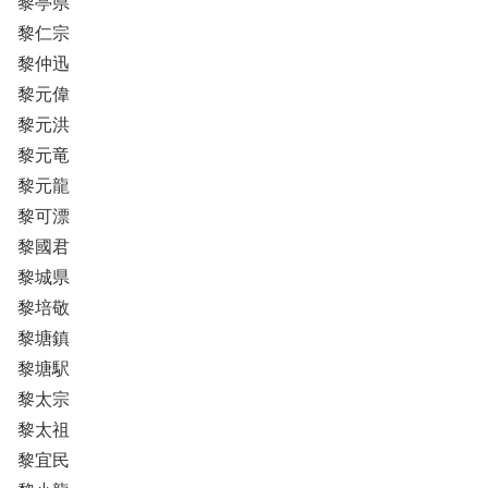
黎亭県
黎仁宗
黎仲迅
黎元偉
黎元洪
黎元竜
黎元龍
黎可漂
黎國君
黎城県
黎培敬
黎塘鎮
黎塘駅
黎太宗
黎太祖
黎宜民