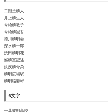
二階堂黎人
井上黎生人
今給黎教子
今給黎誠吾
徳川黎明会
深水黎一郎
渋田黎明花
燃黎室記述
鉄疾黎骨朶
黎明広場駅
黎明稲妻峠
6文字
千葉黎明高校