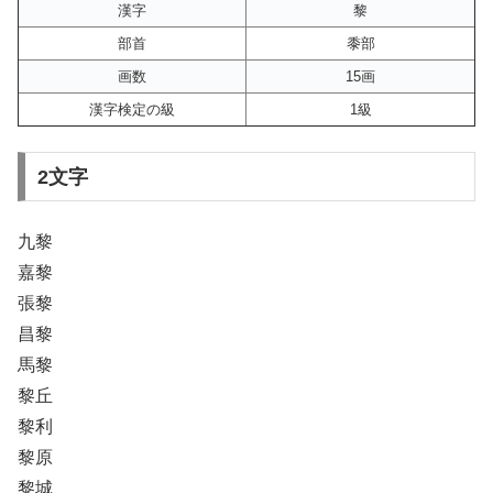
漢字
黎
部首
黍部
画数
15画
漢字検定の級
1級
2文字
九黎
嘉黎
張黎
昌黎
馬黎
黎丘
黎利
黎原
黎城