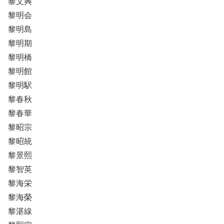
黎文興
黎明会
黎明島
黎明期
黎明橋
黎明館
黎明駅
黎春秋
黎春華
黎昭宗
黎昭統
黎景熙
黎智英
黎海栄
黎海榮
黎湛線