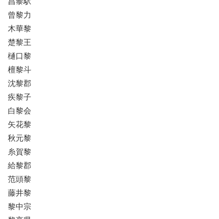
昌黎駅
曾黎力
木華黎
楚黎王
樋口黎
檀黎斗
沈黎郡
疾黎子
白黎会
矢花黎
秋元黎
糸賀黎
給黎郡
范頭黎
藤井黎
黎中宗