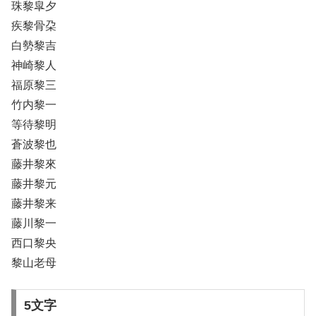
珠黎皐夕
疾黎骨朶
白勢黎吉
神崎黎人
福原黎三
竹内黎一
等待黎明
蒼波黎也
藤井黎來
藤井黎元
藤井黎来
藤川黎一
西口黎央
黎山老母
5文字