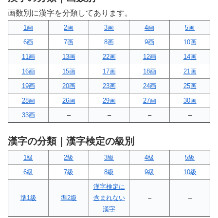
画数別に漢字を分類してあります。
1画
2画
3画
4画
5画
6画
7画
8画
9画
10画
11画
13画
22画
12画
14画
16画
15画
17画
18画
21画
19画
20画
23画
24画
25画
28画
26画
29画
27画
30画
33画
–
–
–
–
漢字の分類｜漢字検定の級別
1級
2級
3級
4級
5級
6級
7級
8級
9級
10級
漢字検定に
準1級
準2級
含まれない
–
–
漢字