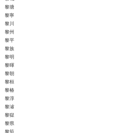
黎塘
黎寧
黎川
黎州
黎平
黎族
黎明
黎暉
黎朝
黎桓
黎椿
黎淳
黎濬
黎獄
黎県
黎筍