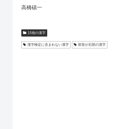
高橋磌一
15画の漢字
漢字検定に含まれない漢字
部首が石部の漢字