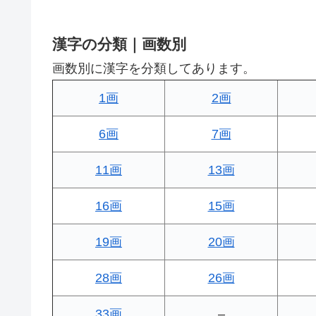
漢字の分類｜画数別
画数別に漢字を分類してあります。
1画
2画
6画
7画
11画
13画
16画
15画
19画
20画
28画
26画
33画
–