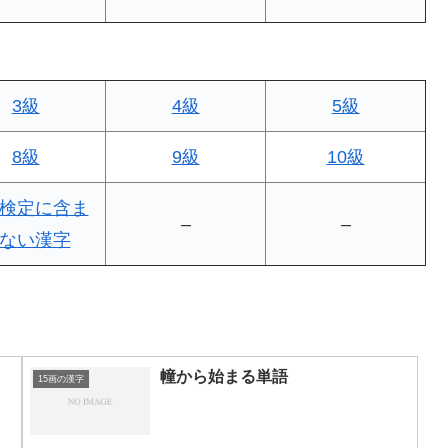
3級
4級
5級
8級
9級
10級
検定に含ま
–
–
ない漢字
幢から始まる単語
15画の漢字