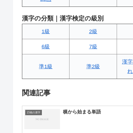
漢字の分類｜漢字検定の級別
1級
2級
6級
7級
漢字
準1級
準2級
れ
関連記事
稹から始まる単語
15画の漢字