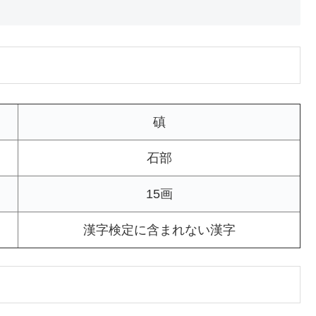
磌
石部
15画
漢字検定に含まれない漢字