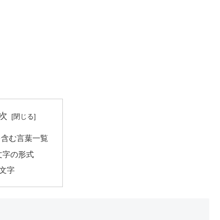
次
を含む言葉一覧
文字の形式
4文字