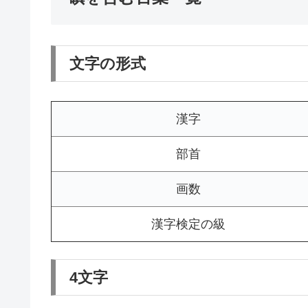
文字の形式
漢字
部首
画数
漢字検定の級
4文字