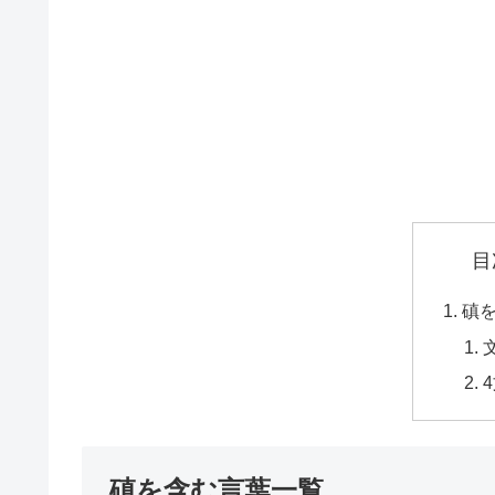
目
磌
磌を含む言葉一覧