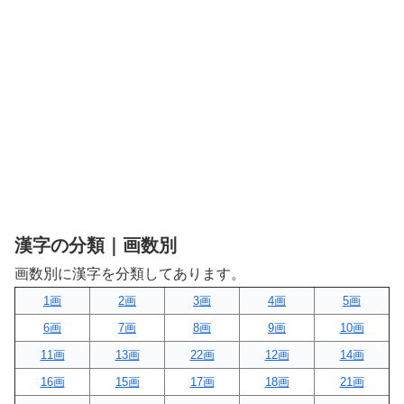
漢字の分類｜画数別
画数別に漢字を分類してあります。
1画
2画
3画
4画
5画
6画
7画
8画
9画
10画
11画
13画
22画
12画
14画
16画
15画
17画
18画
21画