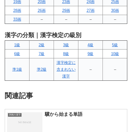
19画
20画
23画
24画
25画
28画
26画
29画
27画
30画
33画
–
–
–
–
漢字の分類｜漢字検定の級別
1級
2級
3級
4級
5級
6級
7級
8級
9級
10級
漢字検定に
準1級
準2級
含まれない
–
–
漢字
関連記事
驥から始まる単語
26画の漢字