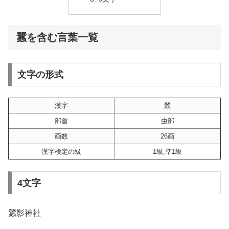
蠶を含む言葉一覧
文字の形式
漢字
蠶
部首
虫部
画数
26画
漢字検定の級
1級,準1級
4文字
蠶影神社