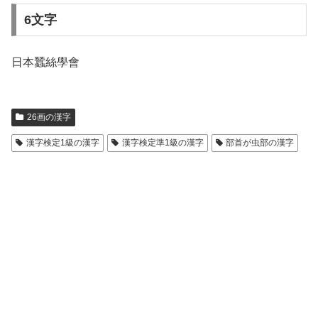
6文字
日本蠶絲學會
26画の漢字
漢字検定1級の漢字
漢字検定準1級の漢字
部首が虫部の漢字