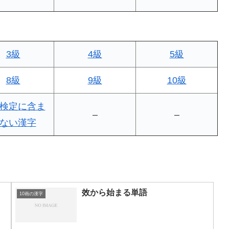
3級
4級
5級
8級
9級
10級
検定に含ま
–
–
ない漢字
效から始まる単語
10画の漢字