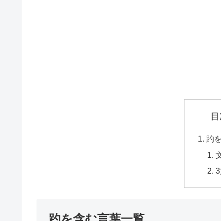
目
趵
趵を含む言葉一覧