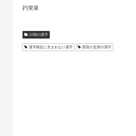
趵突泉
10画の漢字
漢字検定に含まれない漢字
部首が足部の漢字