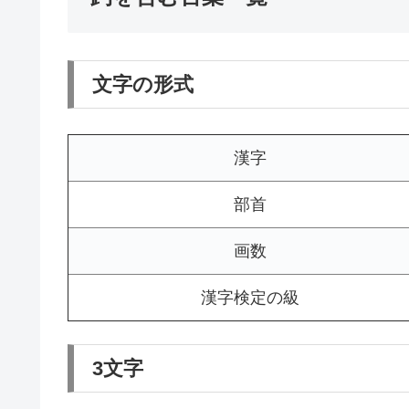
文字の形式
漢字
部首
画数
漢字検定の級
3文字