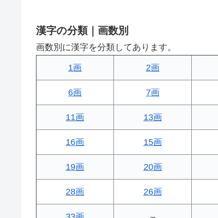
漢字の分類｜画数別
画数別に漢字を分類してあります。
1画
2画
6画
7画
11画
13画
16画
15画
19画
20画
28画
26画
33画
–