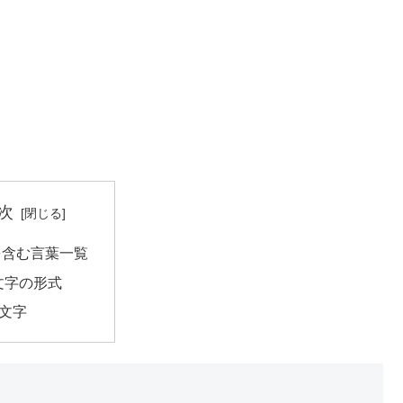
次
を含む言葉一覧
文字の形式
3文字