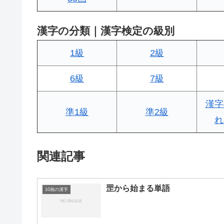
漢字の分類｜漢字検定の級別
1級
2級
6級
7級
漢字
準1級
準2級
れ
関連記事
罡から始まる単語
10画の漢字