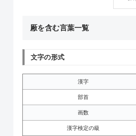
厰を含む言葉一覧
文字の形式
漢字
部首
画数
漢字検定の級