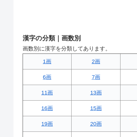
漢字の分類｜画数別
画数別に漢字を分類してあります。
1画
2画
6画
7画
11画
13画
16画
15画
19画
20画