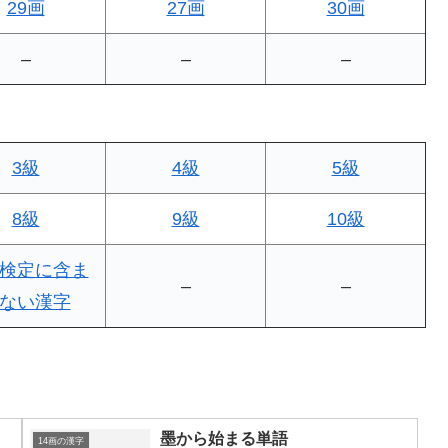
29画
27画
30画
–
–
–
3級
4級
5級
8級
9級
10級
検定に含ま
–
–
ない漢字
墨から始まる単語
14画の漢字