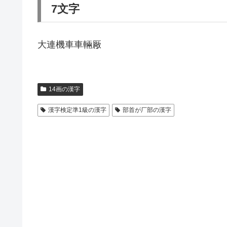
7文字
大連機車車輛厰
14画の漢字
漢字検定準1級の漢字
部首が厂部の漢字