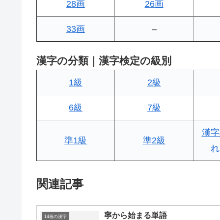
28画
26画
33画
–
漢字の分類｜漢字検定の級別
1級
2級
6級
7級
漢字
準1級
準2級
れ
関連記事
寧から始まる単語
14画の漢字