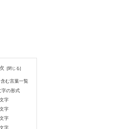
次
を含む言葉一覧
文字の形式
2文字
3文字
5文字
7文字