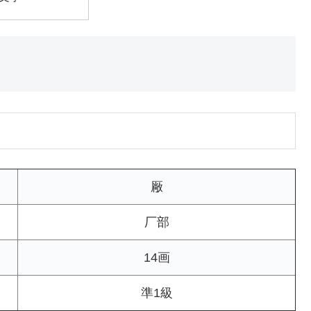
厰
厂部
14画
準1級