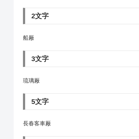
2文字
船厰
3文字
琉璃厰
5文字
長春客車厰