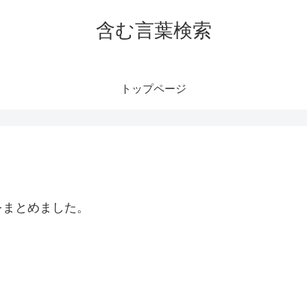
含む言葉検索
トップページ
をまとめました。