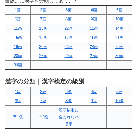
画数別に漢字を分類してあります。
1画
2画
3画
4画
5画
6画
7画
8画
9画
10画
11画
13画
22画
12画
14画
16画
15画
17画
18画
21画
19画
20画
23画
24画
25画
28画
26画
29画
27画
30画
33画
–
–
–
–
漢字の分類｜漢字検定の級別
1級
2級
3級
4級
5級
6級
7級
8級
9級
10級
漢字検定に
準1級
準2級
含まれない
–
–
漢字