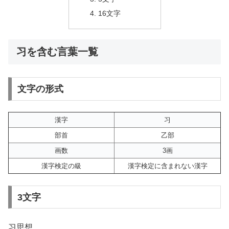
16文字
习を含む言葉一覧
文字の形式
漢字
习
部首
乙部
画数
3画
漢字検定の級
漢字検定に含まれない漢字
3文字
习思想