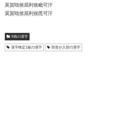
莫賀咄侯屈利俟毗可汗
莫賀咄侯屈利俟毘可汗
9画の漢字
漢字検定1級の漢字
部首が人部の漢字