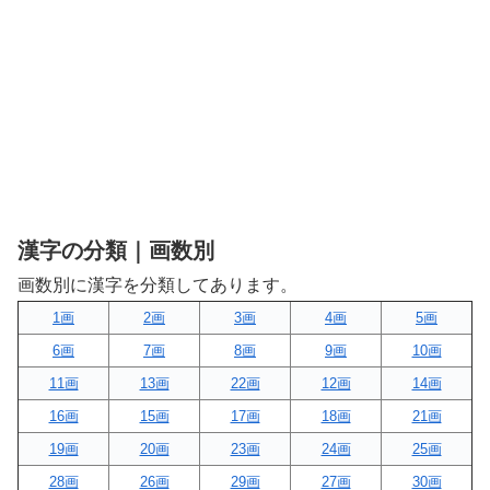
漢字の分類｜画数別
画数別に漢字を分類してあります。
1画
2画
3画
4画
5画
6画
7画
8画
9画
10画
11画
13画
22画
12画
14画
16画
15画
17画
18画
21画
19画
20画
23画
24画
25画
28画
26画
29画
27画
30画