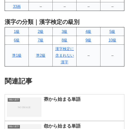
33画
–
–
–
–
漢字の分類｜漢字検定の級別
1級
2級
3級
4級
5級
6級
7級
8級
9級
10級
漢字検定に
準1級
準2級
含まれない
–
–
漢字
関連記事
莽から始まる単語
9画の漢字
怨から始まる単語
9画の漢字