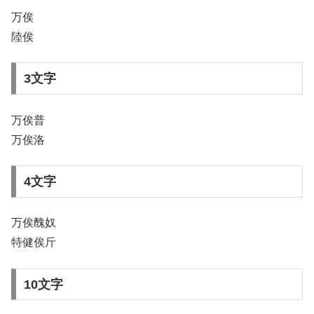
万俟
陸俟
3文字
万俟普
万俟洛
4文字
万俟醜奴
特健俟斤
10文字