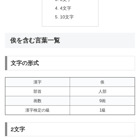
4文字
10文字
俟を含む言葉一覧
文字の形式
漢字
俟
部首
人部
画数
9画
漢字検定の級
1級
2文字