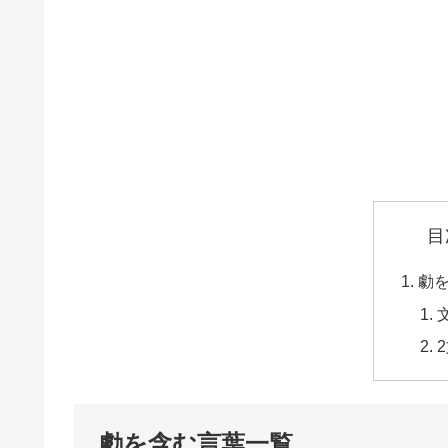
目
勮
勮を含む言葉一覧