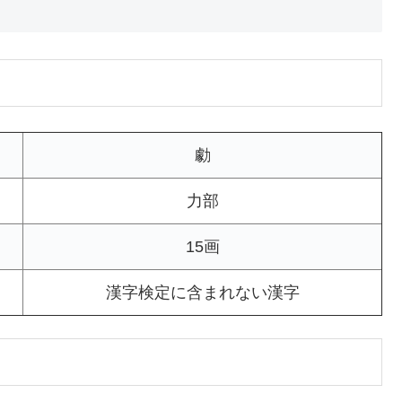
勮
力部
15画
漢字検定に含まれない漢字