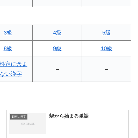
3級
4級
5級
8級
9級
10級
検定に含ま
–
–
ない漢字
蝸から始まる単語
15画の漢字