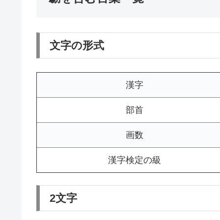
文字の形式
漢字
部首
画数
漢字検定の級
2文字