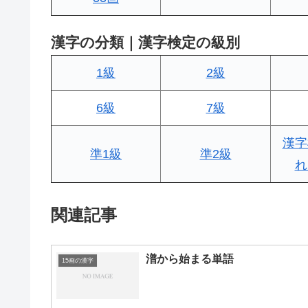
漢字の分類｜漢字検定の級別
1級
2級
6級
7級
漢字
準1級
準2級
れ
関連記事
潽から始まる単語
15画の漢字