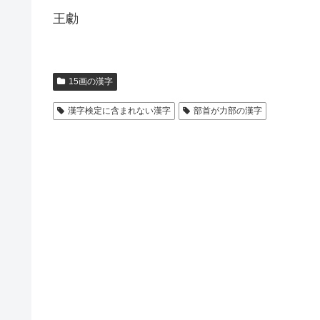
王勮
15画の漢字
漢字検定に含まれない漢字
部首が力部の漢字