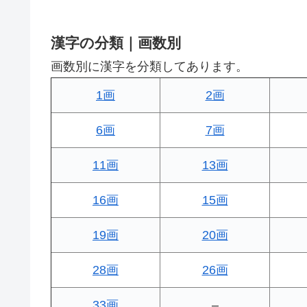
漢字の分類｜画数別
画数別に漢字を分類してあります。
1画
2画
6画
7画
11画
13画
16画
15画
19画
20画
28画
26画
33画
–