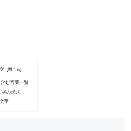
次
を含む言葉一覧
文字の形式
2文字