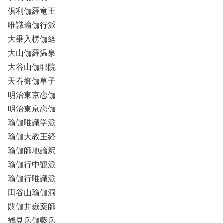
倶利伽羅竜王
唯識瑜伽行派
大乗入楞伽経
大山伽羅温泉
大谷山伽耶院
天眷御伽草子
明治東京恋伽
明治東亰恋伽
瑜伽唯識学派
瑜伽大教王経
瑜伽師地論釈
瑜伽行中観派
瑜伽行唯識派
田谷山瑜伽洞
閼伽井嶽薬師
鶴見岳伽藍岳