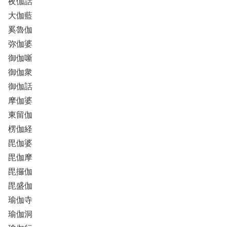
夜伽話
大伽藍
奚魯伽
弥伽婆
御伽噺
御伽衆
御伽話
摩伽婆
東留伽
楞伽経
毘伽婆
毘伽摩
毘攞伽
毘盛伽
瑜伽寺
瑜伽洞