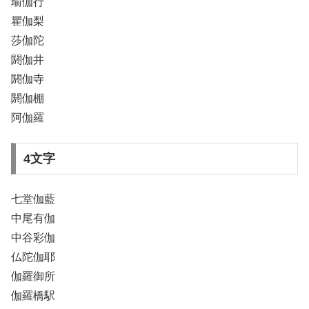
瑜伽行
瞿伽梨
莎伽陀
閼伽井
閼伽寺
閼伽棚
阿伽羅
4文字
七堂伽藍
中尾有伽
中谷彩伽
仏陀伽耶
伽羅御所
伽羅橋駅