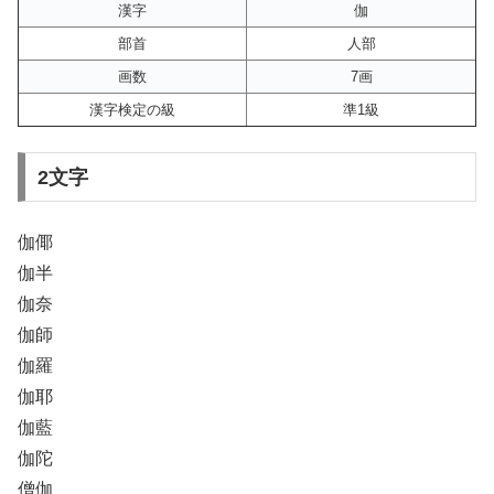
漢字
伽
部首
人部
画数
7画
漢字検定の級
準1級
2文字
伽倻
伽半
伽奈
伽師
伽羅
伽耶
伽藍
伽陀
僧伽