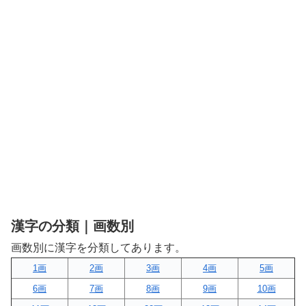
漢字の分類｜画数別
画数別に漢字を分類してあります。
1画
2画
3画
4画
5画
6画
7画
8画
9画
10画