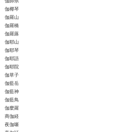
伽師県
伽椰琴
伽羅山
伽羅橋
伽羅蕗
伽耶山
伽耶琴
伽耶語
伽耶院
伽草子
伽藍岳
伽藍神
伽藍鳥
伽麼羅
商伽経
夜伽噺