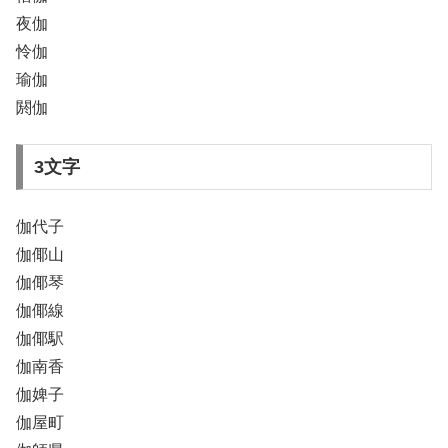
夜伽
怜伽
瑜伽
閼伽
3文字
伽代子
伽倻山
伽倻琴
伽倻線
伽倻駅
伽南香
伽婢子
伽屋町