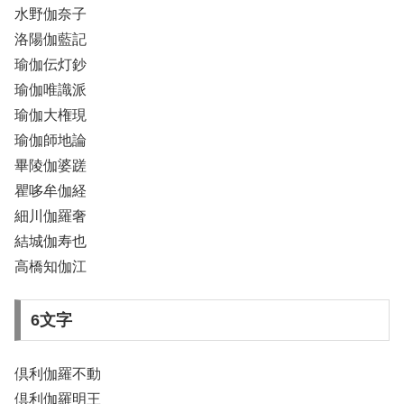
水野伽奈子
洛陽伽藍記
瑜伽伝灯鈔
瑜伽唯識派
瑜伽大権現
瑜伽師地論
畢陵伽婆蹉
瞿哆牟伽経
細川伽羅奢
結城伽寿也
高橋知伽江
6文字
倶利伽羅不動
倶利伽羅明王