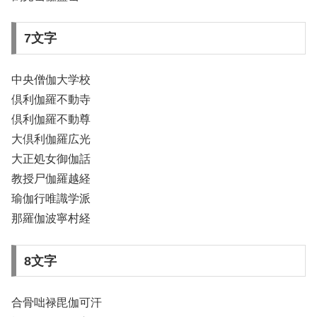
7文字
中央僧伽大学校
倶利伽羅不動寺
倶利伽羅不動尊
大倶利伽羅広光
大正処女御伽話
教授尸伽羅越経
瑜伽行唯識学派
那羅伽波寧村経
8文字
合骨咄禄毘伽可汗