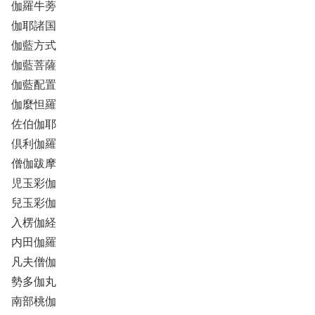
伽羅牛蒡
伽耶諸国
伽藍方式
伽藍菩薩
伽藍配置
伽麼怛羅
佐伯伽耶
倶利伽羅
僧伽跋摩
児玉彩伽
兒玉彩伽
入楞伽経
内田伽羅
凡夫僧伽
勢多伽丸
南部桃伽