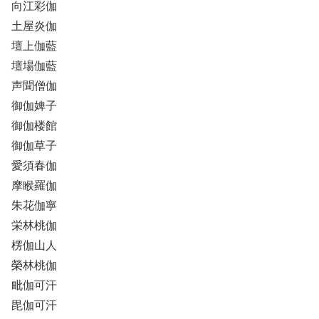
向江彩伽
土屋炎伽
壇上伽藍
壇場伽藍
声聞僧伽
御伽婢子
御伽楼館
御伽草子
愛須春伽
摩睺羅伽
朱花伽寧
栄林桃伽
楞伽山人
榮林桃伽
毗伽可汗
毘伽可汗