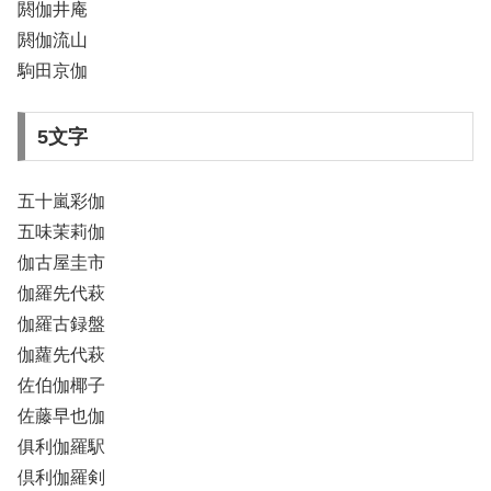
閼伽井庵
閼伽流山
駒田京伽
5文字
五十嵐彩伽
五味茉莉伽
伽古屋圭市
伽羅先代萩
伽羅古録盤
伽蘿先代萩
佐伯伽椰子
佐藤早也伽
俱利伽羅駅
倶利伽羅剣