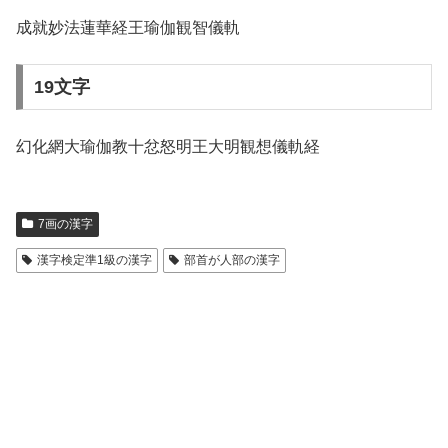
成就妙法蓮華経王瑜伽観智儀軌
19文字
幻化網大瑜伽教十忿怒明王大明観想儀軌経
7画の漢字
漢字検定準1級の漢字
部首が人部の漢字