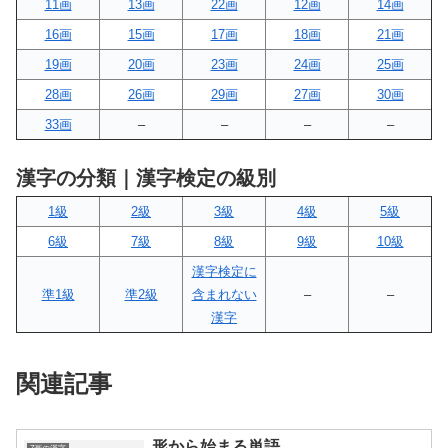
11画
13画
22画
12画
14画
16画
15画
17画
18画
21画
19画
20画
23画
24画
25画
28画
26画
29画
27画
30画
33画
–
–
–
–
漢字の分類｜漢字検定の級別
1級
2級
3級
4級
5級
6級
7級
8級
9級
10級
漢字検定に
準1級
準2級
含まれない
–
–
漢字
関連記事
形から始まる単語