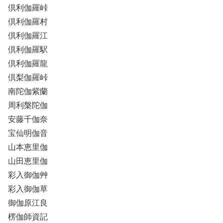
倶利伽羅峠
倶利伽羅村
倶利伽羅江
倶利伽羅駅
倶利伽羅龍
倶梨伽羅峠
南陀伽紫蘭
周利槃陀伽
安藤千伽奈
宝仙明伽音
山本恵里伽
山田恵里伽
彩入御伽艸
彩入御伽草
御伽原江良
楞伽師資記