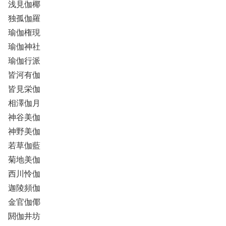
浅見伽椰
独孤伽羅
瑜伽権現
瑜伽神社
瑜伽行派
皆河有伽
皆見栄伽
相澤伽月
神谷美伽
神野美伽
若草伽藍
菊地美伽
西川怜伽
迦陵頻伽
金官伽倻
閼伽井坊