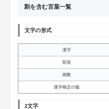
剽を含む言葉一覧
文字の形式
漢字
部首
画数
漢字検定の級
2文字