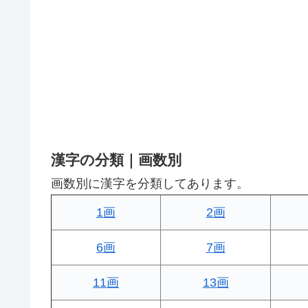
漢字の分類｜画数別
画数別に漢字を分類してあります。
1画
2画
6画
7画
11画
13画