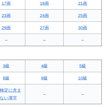
17画
18画
21画
23画
24画
25画
29画
27画
30画
–
–
–
3級
4級
5級
8級
9級
10級
検定に含ま
–
–
ない漢字