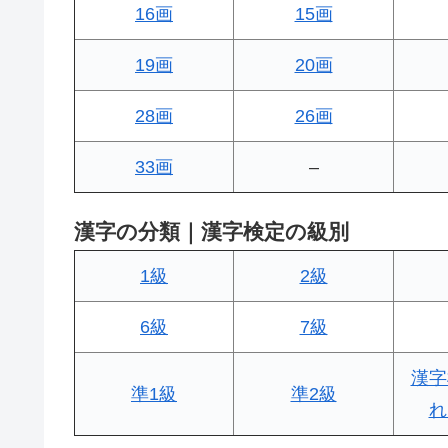
16画
15画
19画
20画
28画
26画
33画
–
漢字の分類｜漢字検定の級別
1級
2級
6級
7級
漢字
準1級
準2級
れ