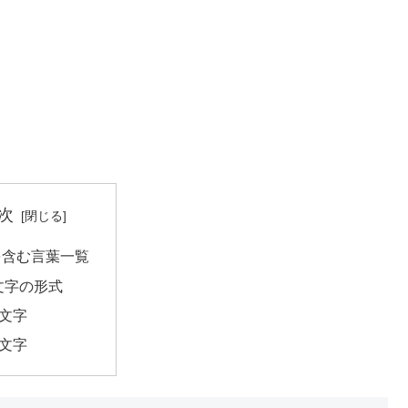
次
を含む言葉一覧
文字の形式
2文字
5文字