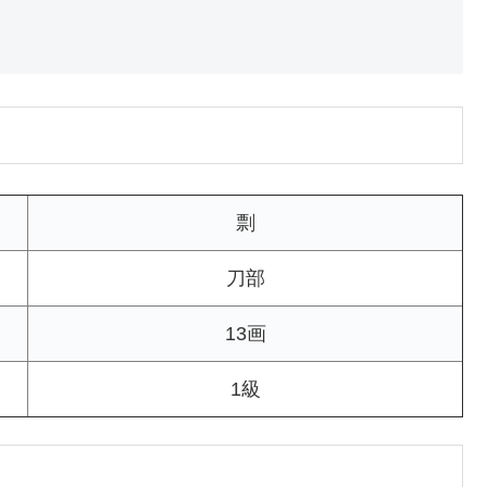
剽
刀部
13画
1級