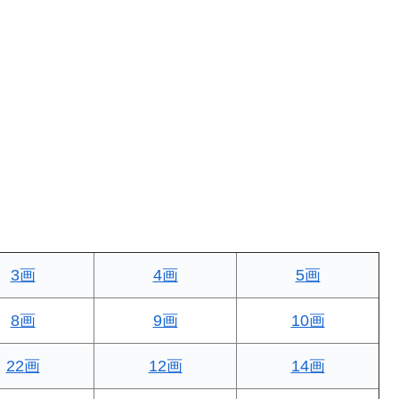
3画
4画
5画
8画
9画
10画
22画
12画
14画