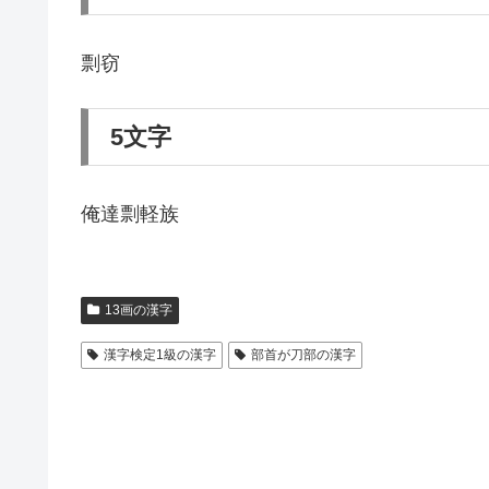
剽窃
5文字
俺達剽軽族
13画の漢字
漢字検定1級の漢字
部首が刀部の漢字