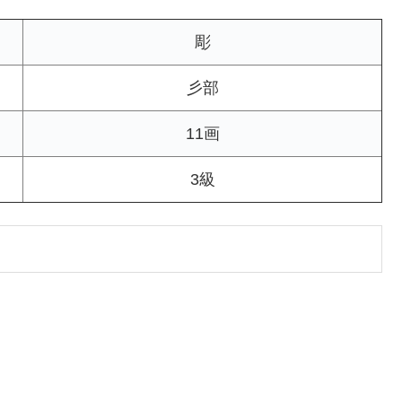
彫
彡部
11画
3級