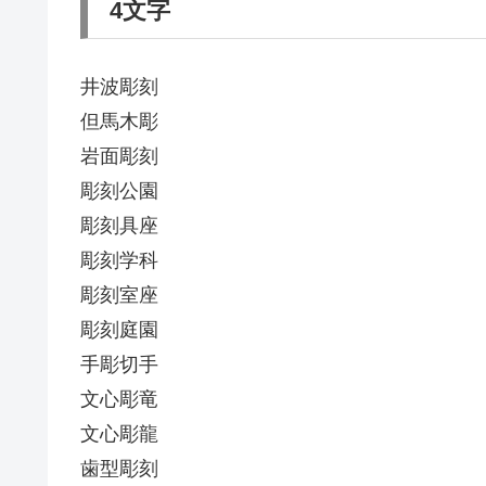
4文字
井波彫刻
但馬木彫
岩面彫刻
彫刻公園
彫刻具座
彫刻学科
彫刻室座
彫刻庭園
手彫切手
文心彫竜
文心彫龍
歯型彫刻