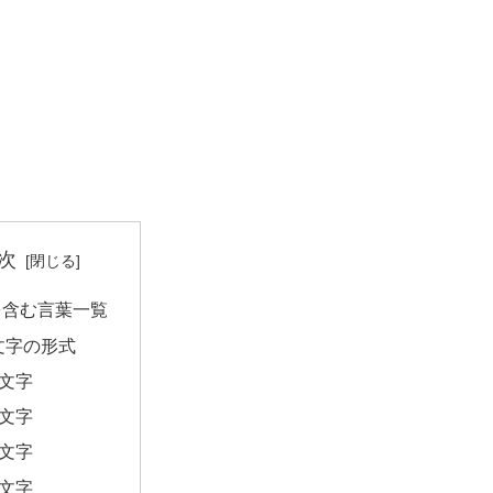
次
を含む言葉一覧
文字の形式
2文字
3文字
4文字
5文字