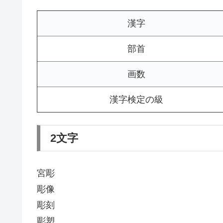
漢字
部首
画数
漢字検定の級
2文字
宮彫
彫像
彫刻
彫塑