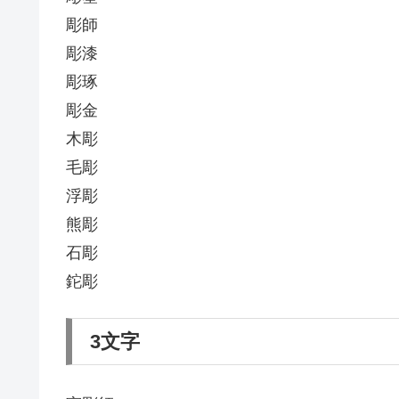
彫師
彫漆
彫琢
彫金
木彫
毛彫
浮彫
熊彫
石彫
鉈彫
3文字