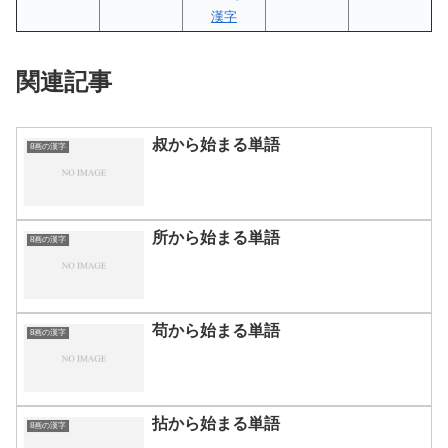
漢字
関連記事
叔から始まる単語
8画の漢字
所から始まる単語
8画の漢字
苟から始まる単語
8画の漢字
拈から始まる単語
8画の漢字