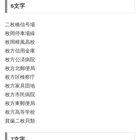
6文字
二枚橋信号場
枚岡停車場線
枚岡樟風高校
枚方信用金庫
枚方公済病院
枚方北郵便局
枚方区検察庁
枚方家具団地
枚方市民病院
枚方東郵便局
枚方高等学校
貧歯二枚貝類
7文字