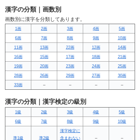
漢字の分類｜画数別
画数別に漢字を分類してあります。
1画
2画
3画
4画
5画
6画
7画
8画
9画
10画
11画
13画
22画
12画
14画
16画
15画
17画
18画
21画
19画
20画
23画
24画
25画
28画
26画
29画
27画
30画
33画
–
–
–
–
漢字の分類｜漢字検定の級別
1級
2級
3級
4級
5級
6級
7級
8級
9級
10級
漢字検定に
準1級
準2級
含まれない
–
–