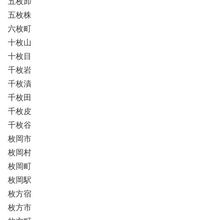
五枚卸
五枚株
六枚町
十枚山
十枚目
千枚岩
千枚漬
千枚田
千枚皮
千枚谷
枚岡市
枚岡村
枚岡町
枚岡駅
枚方宿
枚方市