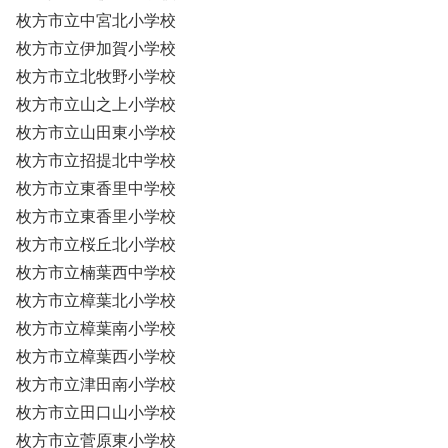
枚方市立中宮北小学校
枚方市立伊加賀小学校
枚方市立北牧野小学校
枚方市立山之上小学校
枚方市立山田東小学校
枚方市立招提北中学校
枚方市立東香里中学校
枚方市立東香里小学校
枚方市立桜丘北小学校
枚方市立楠葉西中学校
枚方市立樟葉北小学校
枚方市立樟葉南小学校
枚方市立樟葉西小学校
枚方市立津田南小学校
枚方市立田口山小学校
枚方市立菅原東小学校