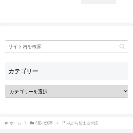
カテゴリー
ホーム
8画の漢字
枚から始まる単語