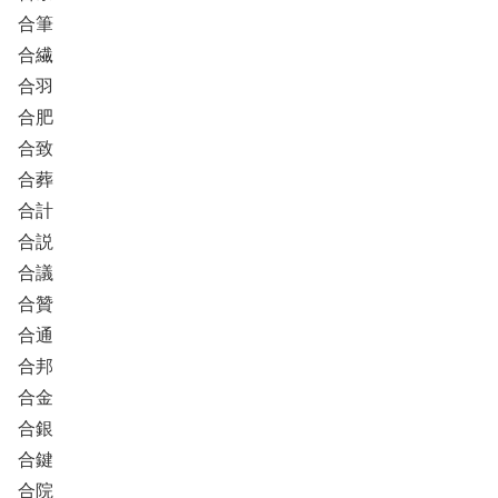
合筆
合繊
合羽
合肥
合致
合葬
合計
合説
合議
合贊
合通
合邦
合金
合銀
合鍵
合院