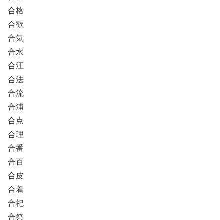
合格
合歓
合気
合水
合江
合法
合流
合浦
合点
合理
合番
合百
合皮
合着
合祀
合祭