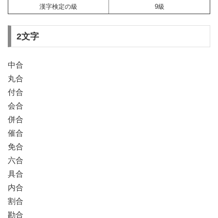
漢字検定の級
9級
2文字
中合
丸合
付合
会合
併合
催合
免合
六合
具合
内合
割合
勘合