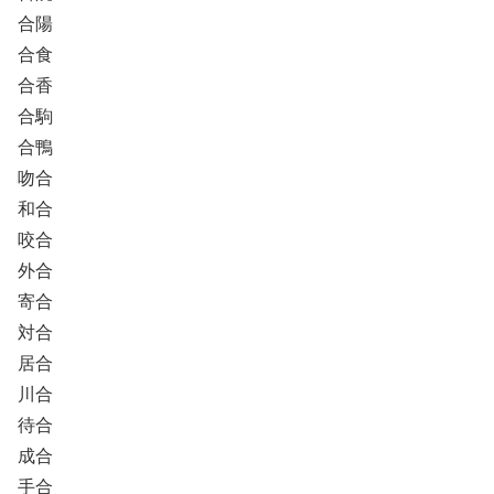
合陽
合食
合香
合駒
合鴨
吻合
和合
咬合
外合
寄合
対合
居合
川合
待合
成合
手合