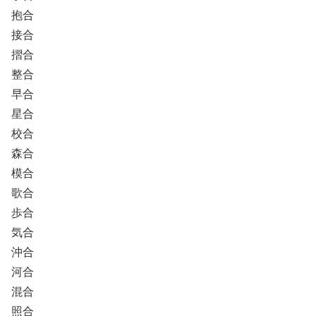
抱合
接合
摺合
整合
早合
星合
校合
森合
模合
歌合
歩合
気合
沖合
河合
混合
照合