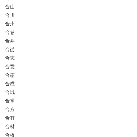
合山
合川
合州
合巻
合弁
合従
合志
合意
合憲
合成
合戦
合掌
合方
合有
合材
合板