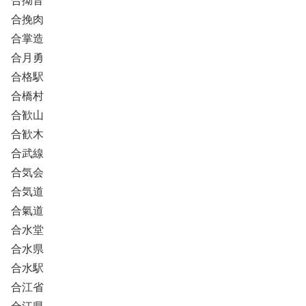
合拗音
合挽肉
合掌造
合月勇
合格駅
合橋村
合歓山
合歓木
合武線
合気会
合気道
合氣道
合水堂
合水県
合水駅
合江省