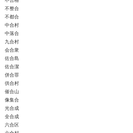
不合格
不整合
不都合
中合村
中落合
九合村
会合衆
佐合島
佐合潔
併合罪
供合村
催合山
像集合
光合成
全合成
六合区