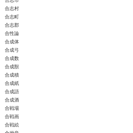
合志市
合志村
合志町
合志郡
合性論
合成体
合成弓
合成数
合成獣
合成積
合成紙
合成語
合成酒
合戦場
合戦画
合戦絵