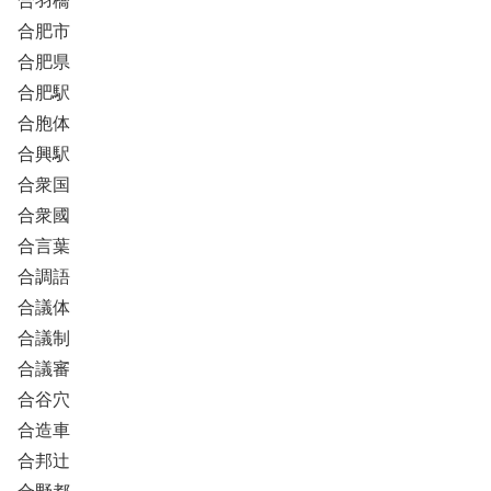
合羽橋
合肥市
合肥県
合肥駅
合胞体
合興駅
合衆国
合衆國
合言葉
合調語
合議体
合議制
合議審
合谷穴
合造車
合邦辻