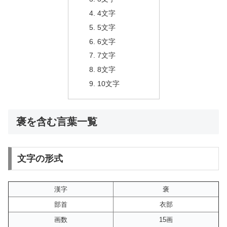
4文字
5文字
6文字
7文字
8文字
10文字
褒を含む言葉一覧
文字の形式
漢字
褒
部首
衣部
画数
15画