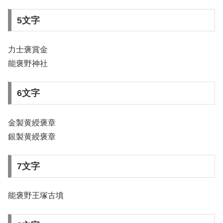
5文字
力士褒賞金
能褒野神社
6文字
金製黄綬褒章
銀製黄綬褒章
7文字
能褒野王塚古墳