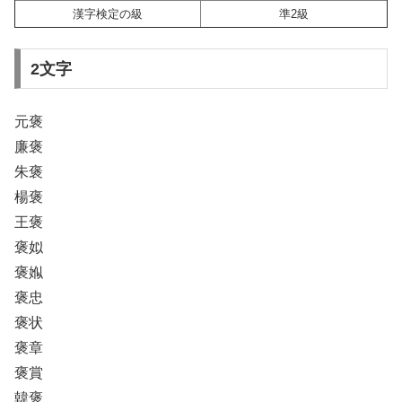
漢字検定の級
準2級
2文字
元褒
廉褒
朱褒
楊褒
王褒
褒姒
褒娰
褒忠
褒状
褒章
褒賞
韓褒