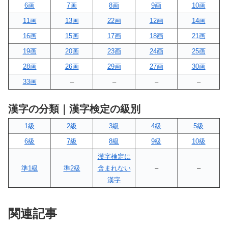
6画
7画
8画
9画
10画
11画
13画
22画
12画
14画
16画
15画
17画
18画
21画
19画
20画
23画
24画
25画
28画
26画
29画
27画
30画
33画
–
–
–
–
漢字の分類｜漢字検定の級別
1級
2級
3級
4級
5級
6級
7級
8級
9級
10級
漢字検定に
準1級
準2級
含まれない
–
–
漢字
関連記事