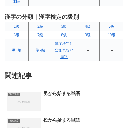
33画
–
–
–
–
漢字の分類｜漢字検定の級別
1級
2級
3級
4級
5級
6級
7級
8級
9級
10級
漢字検定に
準1級
準2級
含まれない
–
–
漢字
関連記事
男から始まる単語
7画の漢字
投から始まる単語
7画の漢字