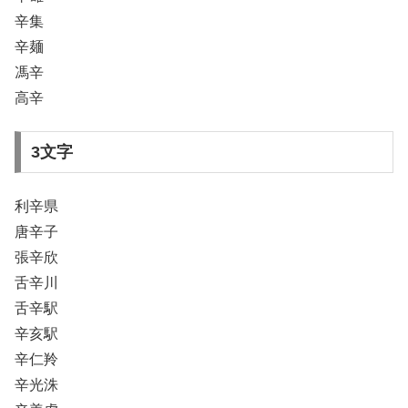
辛集
辛麺
馮辛
高辛
3文字
利辛県
唐辛子
張辛欣
舌辛川
舌辛駅
辛亥駅
辛仁羚
辛光洙