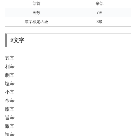
部首
辛部
画数
7画
漢字検定の級
3級
2文字
五辛
利辛
劇辛
塩辛
小辛
帝辛
廩辛
旨辛
激辛
祖辛