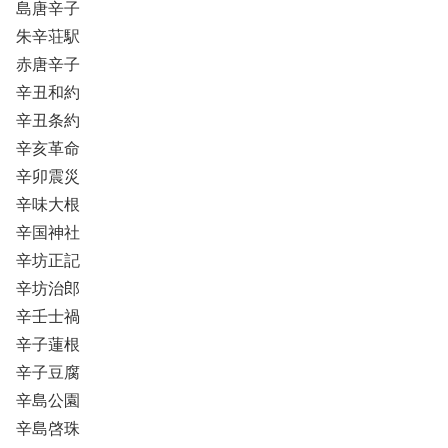
島唐辛子
朱辛荘駅
赤唐辛子
辛丑和約
辛丑条約
辛亥革命
辛卯震災
辛味大根
辛国神社
辛坊正記
辛坊治郎
辛壬士禍
辛子蓮根
辛子豆腐
辛島公園
辛島啓珠