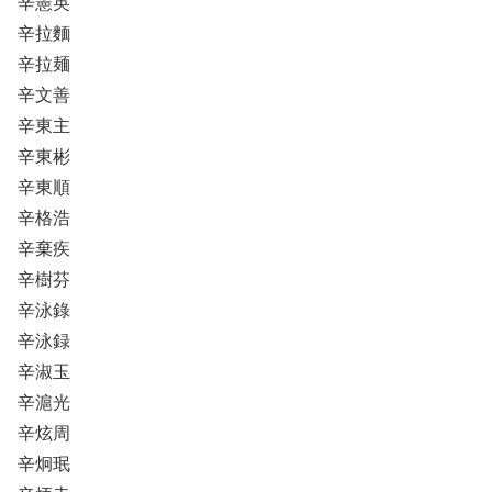
辛憲英
辛拉麵
辛拉麺
辛文善
辛東主
辛東彬
辛東順
辛格浩
辛棄疾
辛樹芬
辛泳錄
辛泳録
辛淑玉
辛滬光
辛炫周
辛炯珉