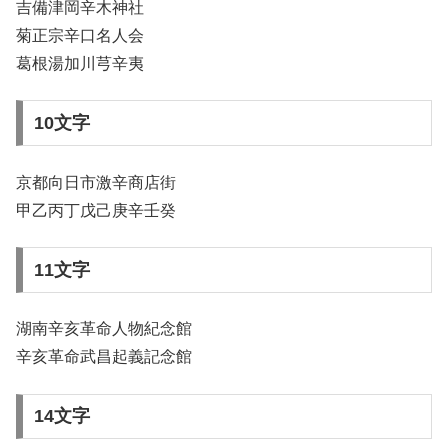
吉備津岡辛木神社
菊正宗辛口名人会
葛根湯加川芎辛夷
10文字
京都向日市激辛商店街
甲乙丙丁戊己庚辛壬癸
11文字
湖南辛亥革命人物紀念館
辛亥革命武昌起義記念館
14文字