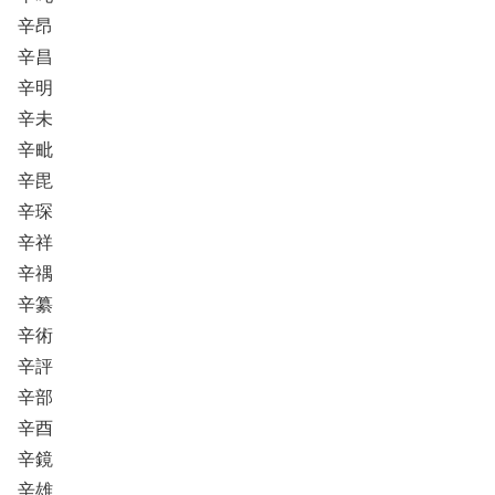
辛昂
辛昌
辛明
辛未
辛毗
辛毘
辛琛
辛祥
辛禑
辛纂
辛術
辛評
辛部
辛酉
辛鏡
辛雄