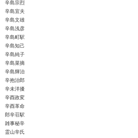
辛島宗烈
辛島宜夫
辛島文雄
辛島浅彦
辛島町駅
辛島知己
辛島純子
辛島菜摘
辛島輝治
辛抱治郎
辛未洋擾
辛酉政変
辛酉革命
郎辛荘駅
雑事秘辛
霊山辛氏