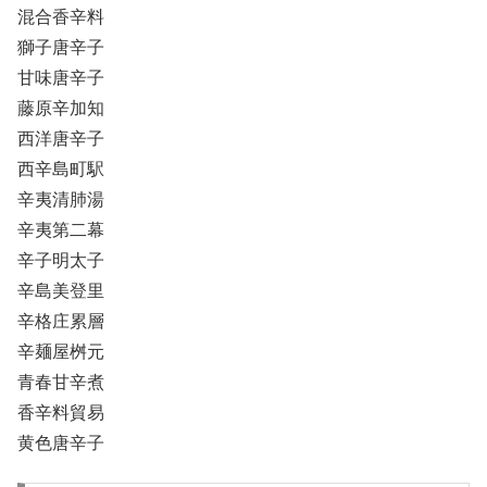
混合香辛料
獅子唐辛子
甘味唐辛子
藤原辛加知
西洋唐辛子
西辛島町駅
辛夷清肺湯
辛夷第二幕
辛子明太子
辛島美登里
辛格庄累層
辛麺屋桝元
青春甘辛煮
香辛料貿易
黄色唐辛子