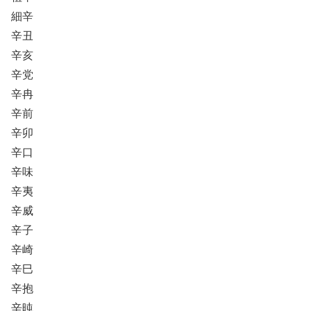
細辛
辛丑
辛亥
辛党
辛冉
辛前
辛卯
辛口
辛味
辛夷
辛威
辛子
辛崎
辛巳
辛抱
辛旽