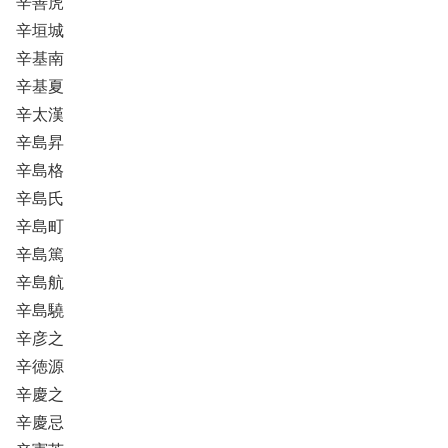
辛善虎
辛垣城
辛基南
辛基夏
辛太漢
辛島昇
辛島格
辛島氏
辛島町
辛島篤
辛島航
辛島驍
辛彦之
辛徳源
辛慶之
辛慶忌