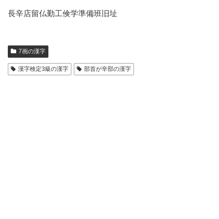
長辛店留仏勤工倹学準備班旧址
7画の漢字
漢字検定3級の漢字
部首が辛部の漢字