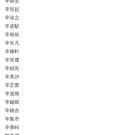
辛炳圭
辛玟起
辛珍之
辛皮駅
辛相佑
辛矢凡
辛稼軒
辛笑傑
辛紹先
辛美沙
辛芷蕾
辛道煥
辛錫斌
辛鍾吉
辛集市
辛香峠