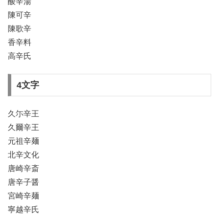
酸辛湯
陳可辛
陳歌辛
香辛料
高辛氏
4文字
久尓辛王
久爾辛王
元祖辛麺
北辛文化
唐崎辛斎
唐辛子醤
宮崎辛麺
寧越辛氏