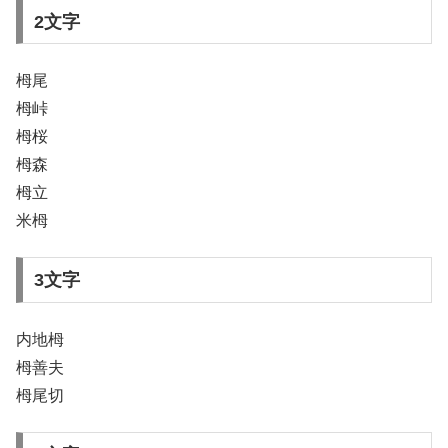
2文字
栂尾
栂峠
栂桜
栂森
栂立
米栂
3文字
内地栂
栂善夫
栂尾切