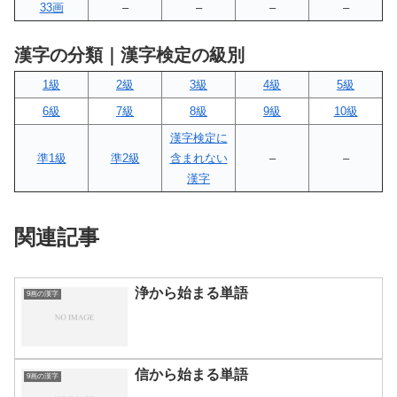
33画
–
–
–
–
漢字の分類｜漢字検定の級別
1級
2級
3級
4級
5級
6級
7級
8級
9級
10級
漢字検定に
準1級
準2級
含まれない
–
–
漢字
関連記事
浄から始まる単語
9画の漢字
信から始まる単語
9画の漢字