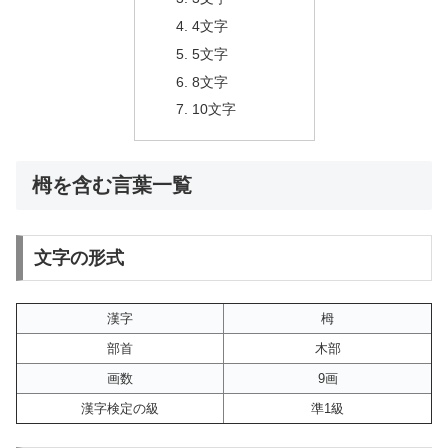
4文字
5文字
8文字
10文字
栂を含む言葉一覧
文字の形式
漢字
栂
部首
木部
画数
9画
漢字検定の級
準1級