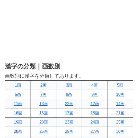
漢字の分類｜画数別
画数別に漢字を分類してあります。
1画
2画
3画
4画
5画
6画
7画
8画
9画
10画
11画
13画
22画
12画
14画
16画
15画
17画
18画
21画
19画
20画
23画
24画
25画
28画
26画
29画
27画
30画