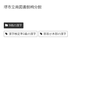
堺市立南図書館栂分館
9画の漢字
漢字検定準1級の漢字
部首が木部の漢字