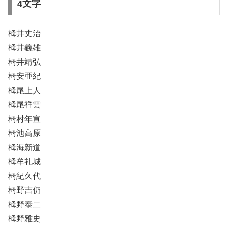
4文字
栂井丈治
栂井義雄
栂井靖弘
栂安亜紀
栂尾上人
栂尾祥雲
栂村年宣
栂池高原
栂海新道
栂牟礼城
栂紀久代
栂野吉仍
栂野泰二
栂野雅史