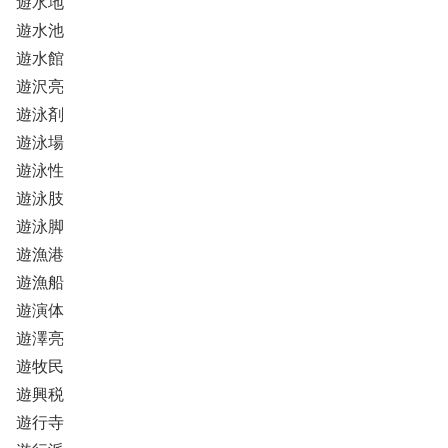
遊水地
遊水池
遊水館
遊沢亮
遊泳剤
遊泳場
遊泳性
遊泳肢
遊泳脚
遊漁港
遊漁船
遊演体
遊澤亮
遊牧民
遊興税
遊行寺