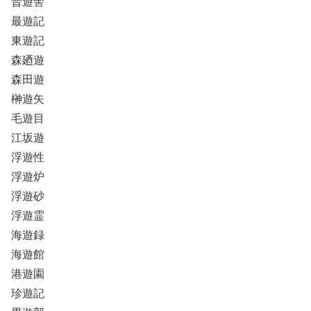
晋遊舎
最遊記
東遊記
森廼遊
森田遊
榊遊矢
毛遊目
江坂遊
浮遊性
浮遊炉
浮遊砂
浮遊霊
海遊録
海遊館
港遊園
珍遊記