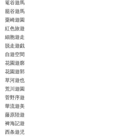
篭谷遊馬
籠谷遊馬
粟崎遊園
紅色旅遊
細胞遊走
脱走遊戯
自遊空間
花園遊廓
花園遊郭
草河遊也
荒川遊園
菅野序遊
華流遊美
藤原陸遊
裨海記遊
西条遊児