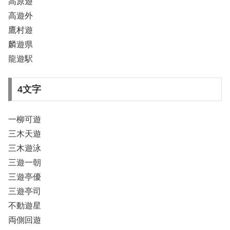
高原遊
高遊外
鷹村遊
麟遊県
龍遊駅
4文字
一柳可遊
三木天遊
三木遊泳
三遊一朝
三遊亭優
三遊亭司
不動遊星
両側回遊