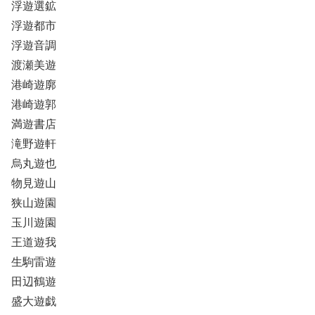
浮遊選鉱
浮遊都市
浮遊音調
渡瀬美遊
港崎遊廓
港崎遊郭
満遊書店
滝野遊軒
烏丸遊也
物見遊山
狭山遊園
玉川遊園
王道遊我
生駒雷遊
田辺鶴遊
盛大遊戯