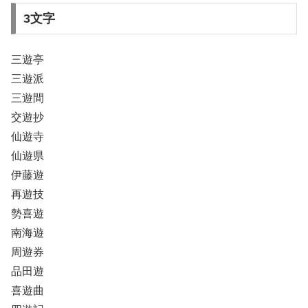
3文字
三遊亭
三遊派
三遊間
交遊抄
仙遊寺
仙遊県
伊藤遊
再遊技
勢喜遊
南海遊
周遊券
品田遊
喜遊曲