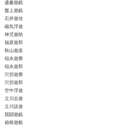
盛趣遊戯
盤上遊戯
石井遊佳
磁気浮遊
神児遊助
福原遊郭
秋山遊楽
稲永遊廓
稲永遊郭
穴切遊廓
穴切遊郭
空中浮遊
立川志遊
立川談遊
競闘遊戯
箱根遊船