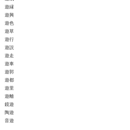
遊縁
遊興
遊色
遊草
遊行
遊説
遊走
遊車
遊郭
遊都
遊里
遊離
鏡遊
陶遊
音遊