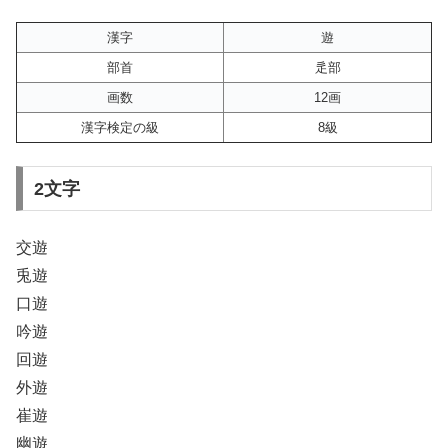
漢字
遊
部首
辵部
画数
12画
漢字検定の級
8級
2文字
交遊
兎遊
口遊
吟遊
回遊
外遊
崔遊
幽遊