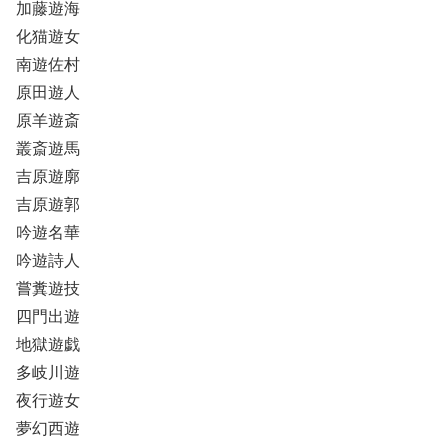
加藤遊海
化猫遊女
南遊佐村
原田遊人
原羊遊斎
叢斎遊馬
吉原遊廓
吉原遊郭
吟遊名華
吟遊詩人
嘗糞遊技
四門出遊
地獄遊戯
多岐川遊
夜行遊女
夢幻西遊