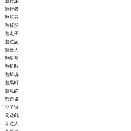
遊行派
遊行者
遊覧券
遊覧船
遊走子
遊遊記
遊達人
遊離基
遊離酸
遊離魂
遊馬町
遊魚静
都遊協
金子遊
闇遊戯
音遊人