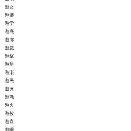
遊女
遊姫
遊学
遊底
遊廓
遊戯
遊撃
遊星
遊楽
遊民
遊泳
遊漁
遊火
遊牧
遊直
遊眠