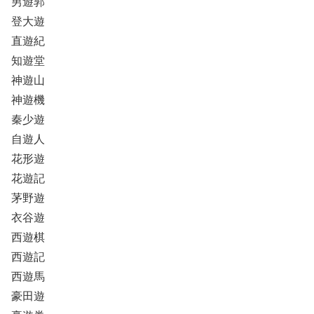
男遊郭
登大遊
直遊紀
知遊堂
神遊山
神遊機
秦少遊
自遊人
花形遊
花遊記
茅野遊
衣谷遊
西遊棋
西遊記
西遊馬
豪田遊