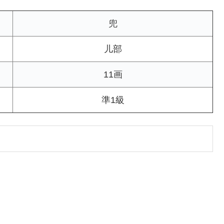
兜
儿部
11画
準1級