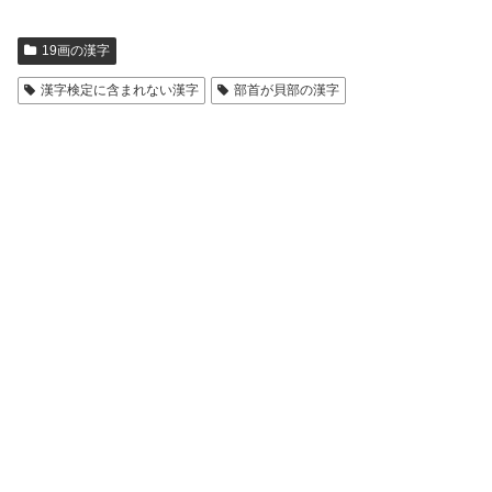
19画の漢字
漢字検定に含まれない漢字
部首が貝部の漢字