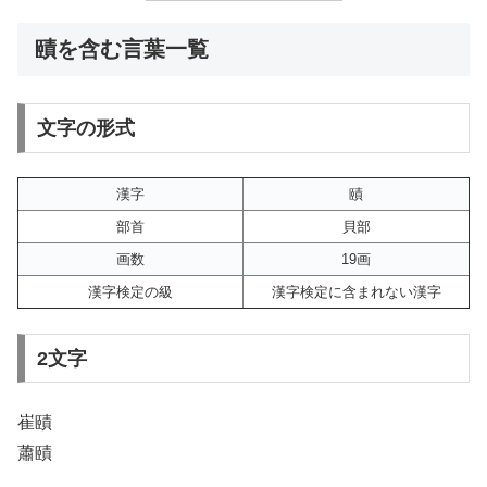
賾を含む言葉一覧
文字の形式
漢字
賾
部首
貝部
画数
19画
漢字検定の級
漢字検定に含まれない漢字
2文字
崔賾
蕭賾