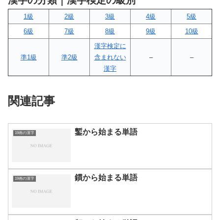
漢字の分類｜漢字検定の級別
1級
2級
3級
4級
5級
6級
7級
8級
9級
10級
漢字検定に
準1級
準2級
含まれない
–
–
漢字
関連記事
鏨から始まる単語
19画の漢字
鏆から始まる単語
19画の漢字