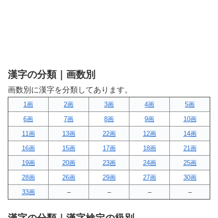
漢字の分類｜画数別
画数別に漢字を分類してあります。
1画
2画
3画
4画
5画
6画
7画
8画
9画
10画
11画
13画
22画
12画
14画
16画
15画
17画
18画
21画
19画
20画
23画
24画
25画
28画
26画
29画
27画
30画
33画
–
–
–
–