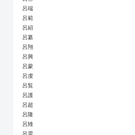
呂端
呂範
呂紹
呂纂
呂翔
呂興
呂蒙
呂虔
呂覧
呂護
呂超
呂隆
呂雉
呂震