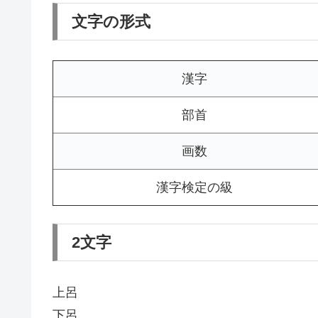
文字の形式
漢字
部首
画数
漢字検定の級
2文字
上呂
下呂