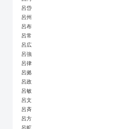
呂岱
呂州
呂布
呂常
呂広
呂強
呂律
呂拠
呂政
呂敏
呂文
呂斉
呂方
呂昿