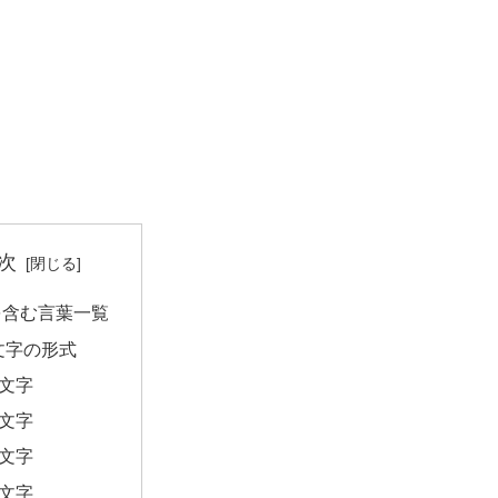
次
を含む言葉一覧
文字の形式
2文字
3文字
4文字
5文字