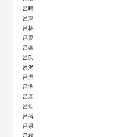
呂曠
呂東
呂林
呂梁
呂楽
呂氏
呂沢
呂温
呂準
呂産
呂甥
呂省
呂県
呂禄