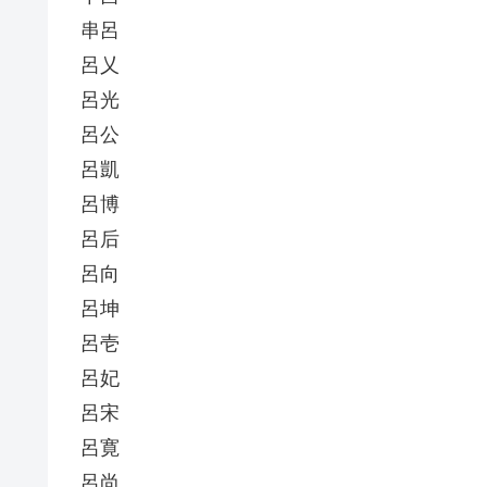
串呂
呂乂
呂光
呂公
呂凱
呂博
呂后
呂向
呂坤
呂壱
呂妃
呂宋
呂寛
呂尚