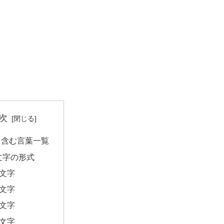
次
を含む言葉一覧
文字の形式
2文字
3文字
4文字
5文字