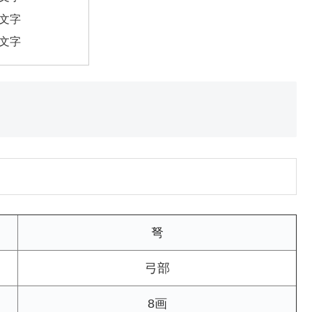
8文字
9文字
弩
弓部
8画