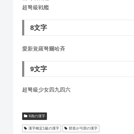
超弩級戦艦
8文字
愛新覚羅弩爾哈斉
9文字
超弩級少女四九四六
8画の漢字
漢字検定1級の漢字
部首が弓部の漢字