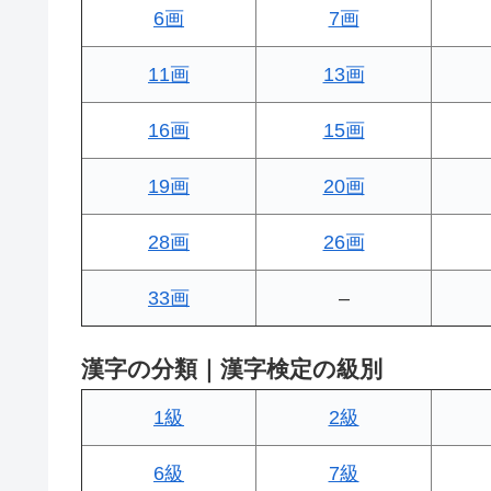
6画
7画
11画
13画
16画
15画
19画
20画
28画
26画
33画
–
漢字の分類｜漢字検定の級別
1級
2級
6級
7級