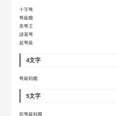
十字弩
弩級艦
美弩王
諸葛弩
超弩級
4文字
弩級戦艦
5文字
前弩級戦艦