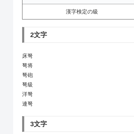
漢字検定の級
2文字
床弩
弩将
弩砲
弩級
洋弩
連弩
3文字