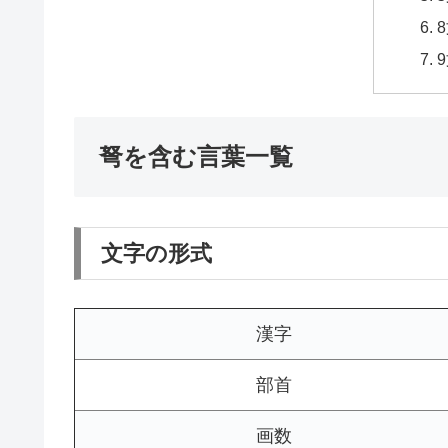
弩を含む言葉一覧
文字の形式
漢字
部首
画数