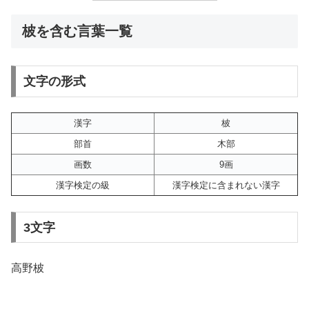
柀を含む言葉一覧
文字の形式
漢字
柀
部首
木部
画数
9画
漢字検定の級
漢字検定に含まれない漢字
3文字
高野柀