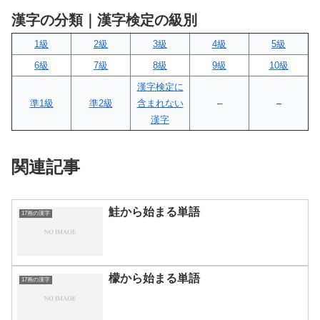
漢字の分類｜漢字検定の級別
1級
2級
3級
4級
5級
6級
7級
8級
9級
10級
漢字検定に
準1級
準2級
含まれない
–
–
漢字
関連記事
鮭から始まる単語
17画の漢字
檬から始まる単語
17画の漢字