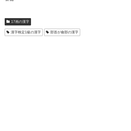
17画の漢字
漢字検定1級の漢字
部首が龠部の漢字