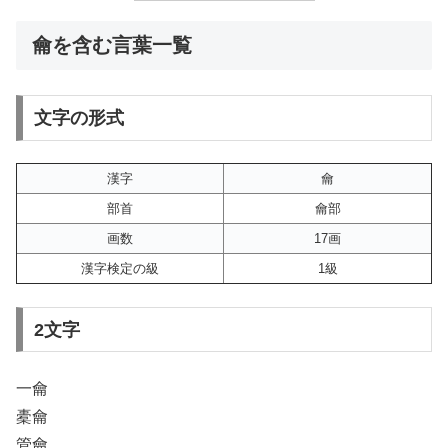
龠を含む言葉一覧
文字の形式
漢字
龠
部首
龠部
画数
17画
漢字検定の級
1級
2文字
一龠
橐龠
管龠