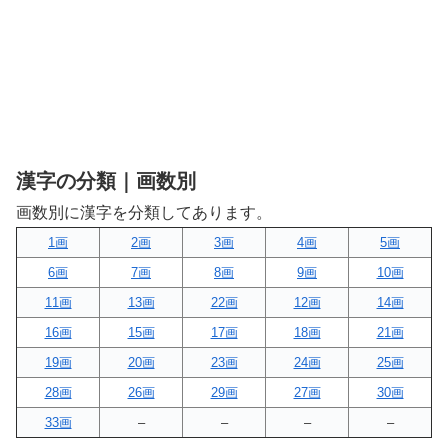
漢字の分類｜画数別
画数別に漢字を分類してあります。
1画
2画
3画
4画
5画
6画
7画
8画
9画
10画
11画
13画
22画
12画
14画
16画
15画
17画
18画
21画
19画
20画
23画
24画
25画
28画
26画
29画
27画
30画
33画
–
–
–
–