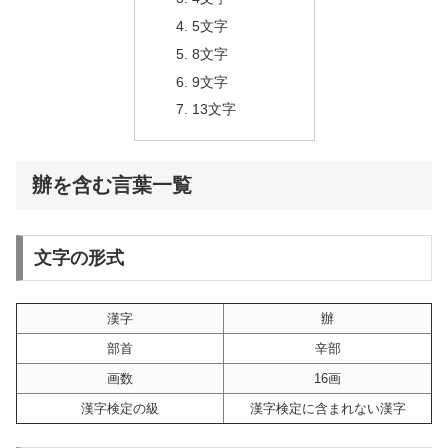
5文字
8文字
9文字
13文字
辦を含む言葉一覧
文字の形式
漢字
辦
部首
辛部
画数
16画
漢字検定の級
漢字検定に含まれない漢字