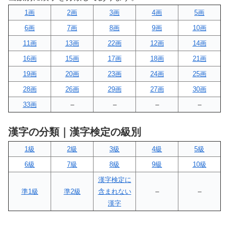
1画
2画
3画
4画
5画
6画
7画
8画
9画
10画
11画
13画
22画
12画
14画
16画
15画
17画
18画
21画
19画
20画
23画
24画
25画
28画
26画
29画
27画
30画
33画
–
–
–
–
漢字の分類｜漢字検定の級別
1級
2級
3級
4級
5級
6級
7級
8級
9級
10級
漢字検定に
準1級
準2級
含まれない
–
–
漢字