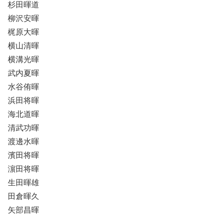
杉田暉道
柳沢安暉
梶原大暉
横山清暉
横溝光暉
武内夏暉
水谷侑暉
浜田将暉
海北道暉
清武功暉
渡邊水暉
濱田将暉
濵田将暉
生田暉雄
田倉暉久
矢部昌暉