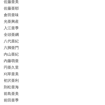
佐藤亜美
佐藤亜耶
倉田亜味
光亜興産
入江亜季
全頭亜綱
八代亜紀
六脚亜門
内山亜紀
内藤萌亜
円亜久里
刈草亜美
初沢亜利
則松亜海
前島亜美
前田亜季