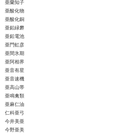
亜蘭知子
亜酸化物
亜酸化銅
亜鉛緑礬
亜鉛電池
亜門虹彦
亜間氷期
亜阿相界
亜音有星
亜音速機
亜高山帯
亜鳴禽類
亜麻仁油
仁科亜弓
今井美亜
今野亜美