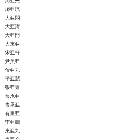
周亜夫
堺亜琉
大亜悶
大亜湾
大亜門
大東亜
宋亜軒
尹美亜
帝亜丸
平亜麗
張亜東
曹承亜
曺承亜
有里亜
李亜鵬
東亜丸