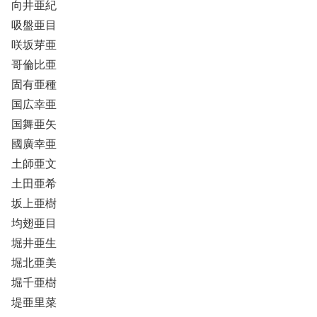
向井亜紀
吸盤亜目
咲坂芽亜
哥倫比亜
固有亜種
国広幸亜
国舞亜矢
國廣幸亜
土師亜文
土田亜希
坂上亜樹
均翅亜目
堀井亜生
堀北亜美
堀千亜樹
堤亜里菜