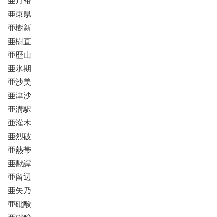
亜月裕
亜東県
亜樹新
亜樹直
亜歴山
亜氷期
亜沙美
亜津沙
亜溝駅
亜灌木
亜烈破
亜熱帯
亜獣譚
亜留辺
亜矢乃
亜砒酸