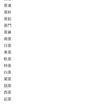
亜連
亜鈴
亜鉛
亜門
亜麻
南亜
日亜
東亜
欧亜
特亜
白亜
紫亜
脱亜
西亜
起亜