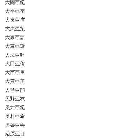
大岡亜紀
大平亜季
大東亜省
大東亜紀
大東亜語
大東亜論
大海亜呼
大田亜侑
大西亜里
大貫亜美
大顎亜門
天野亜衣
奥井亜紀
奥村亜希
奥菜亜美
始原亜目