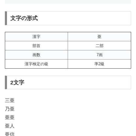
文字の形式
漢字
亜
部首
二部
画数
7画
漢字検定の級
準2級
2文字
三亜
乃亜
亜亜
亜人
亜信