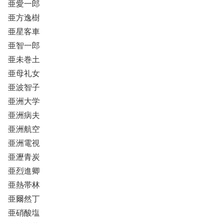
亜愛一郎
亜方逸樹
亜星客車
亜智一郎
亜未巻土
亜母礼女
亜波智子
亜洲大学
亜洲病夫
亜洲航空
亜洲電視
亜瀝青炭
亜烈進卿
亜熱帯林
亜爾然丁
亜硝酸塩