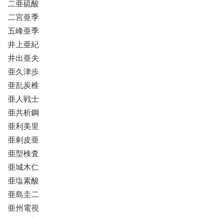
二亜硫酸
二宮亜季
五峰亜季
井上亜紀
井出亜夫
亜久津歩
亜乱炭椎
亜人戦士
亜共析鋼
亜利美里
亜剌皮亜
亜型検査
亜城木仁
亜塩素酸
亜島圭二
亜州電視