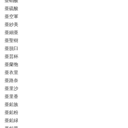
亜硝酸
亜硫酸
亜空軍
亜紗美
亜細亜
亜聖樹
亜脱臼
亜芸杯
亜蘭匏
亜衣里
亜路奈
亜里沙
亜里香
亜鉛族
亜鉛粉
亜鉛緑