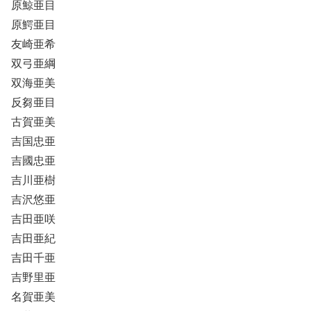
原鯨亜目
原鰐亜目
友崎亜希
双弓亜綱
双海亜美
反芻亜目
古賀亜美
吉国忠亜
吉國忠亜
吉川亜樹
吉沢悠亜
吉田亜咲
吉田亜紀
吉田千亜
吉野里亜
名賀亜美