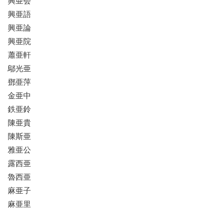
興亜会
興亜語
興亜論
興亜院
蕭亜軒
鄔光亜
鄧亜萍
金亜中
鉄亜鈴
陳亜貴
陳斯亜
雅亜公
露西亜
魯西亜
麻亜子
麻亜里