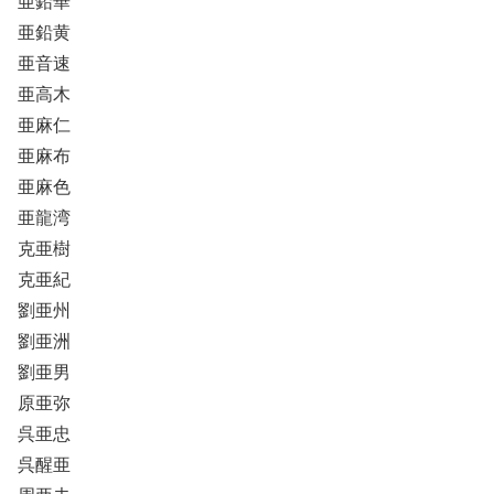
亜鉛華
亜鉛黄
亜音速
亜高木
亜麻仁
亜麻布
亜麻色
亜龍湾
克亜樹
克亜紀
劉亜州
劉亜洲
劉亜男
原亜弥
呉亜忠
呉醒亜