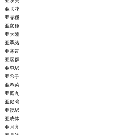
亜咲美
亜咲花
亜品種
亜変種
亜大陸
亜季緒
亜寒帯
亜層群
亜屯駅
亜希子
亜希菜
亜庭丸
亜庭湾
亜復駅
亜成体
亜月亮