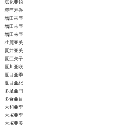
塩化亜鉛
境亜寿香
増田來亜
増田未亜
増田来亜
壮麗亜美
夏井亜美
夏亜矢子
夏川亜咲
夏目亜季
夏目亜紀
多足亜門
多食亜目
大和亜季
大塚亜季
大塚亜美