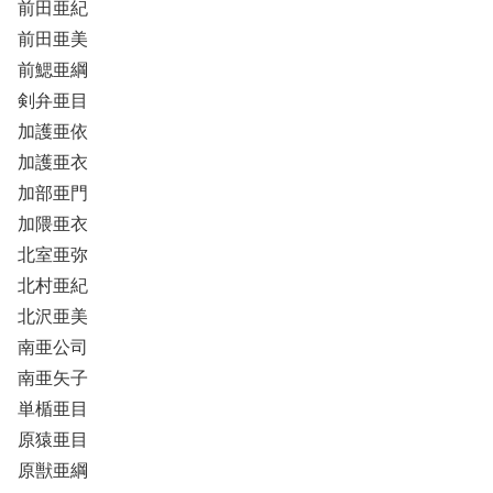
前田亜紀
前田亜美
前鰓亜綱
剣弁亜目
加護亜依
加護亜衣
加部亜門
加隈亜衣
北室亜弥
北村亜紀
北沢亜美
南亜公司
南亜矢子
単楯亜目
原猿亜目
原獣亜綱