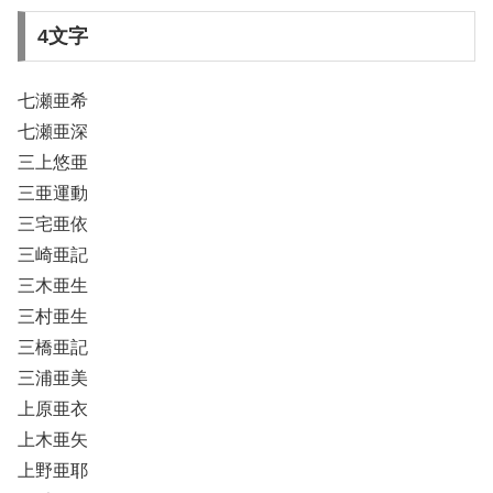
4文字
七瀬亜希
七瀬亜深
三上悠亜
三亜運動
三宅亜依
三崎亜記
三木亜生
三村亜生
三橋亜記
三浦亜美
上原亜衣
上木亜矢
上野亜耶