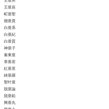
王亜男
王亜辰
町亜聖
畑亜貴
白亜系
白亜紀
白亜質
神亜子
秦東亜
章亜若
紅亜里
綺亜羅
聖叶亜
脱亜論
脱亜鉛
興亜丸