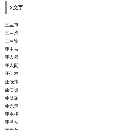
3文字
三亜市
三亜湾
三亜駅
亜主枝
亜人種
亜人間
亜伊林
亜低木
亜使徒
亜修羅
亜光速
亜南極
亜呂奈