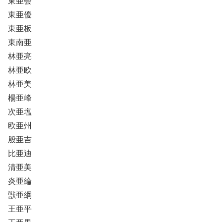
東亜会
東亜優
東亜板
東南亜
林亜亮
林亜欧
林亜美
楊亜峰
次亜塩
欧亜州
殷亜吉
比亜迪
清亜美
炎亜綸
獣亜綱
王亜平