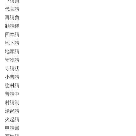
下請負
代官請
再請負
勧請縄
四奉請
地下請
地頭請
守護請
寺請状
小普請
惣村請
普請中
村請制
湯起請
火起請
申請書