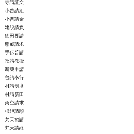
寺請証文
小普請組
小普請金
建設請負
徳田要請
懲戒請求
手伝普請
招請教授
新薬申請
普請奉行
村請制度
村請新田
架空請求
根絶請願
梵天勧請
梵天請経