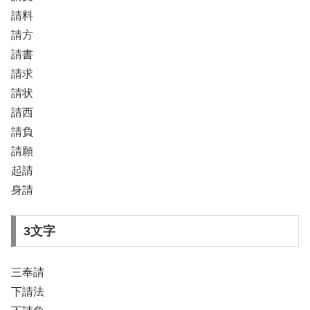
請料
請方
請書
請求
請状
請西
請負
請願
起請
身請
3文字
三奉請
下請法