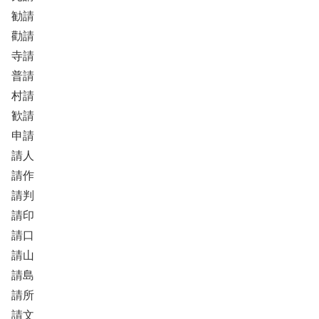
勧請
勸請
寺請
普請
村請
歓請
申請
請人
請作
請判
請印
請口
請山
請島
請所
請文