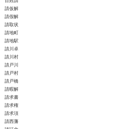
百姓請
請仮解
請假解
請取状
請地町
請地駅
請川卓
請川村
請戸川
請戸村
請戸橋
請暇解
請求書
請求権
請求項
請西藩