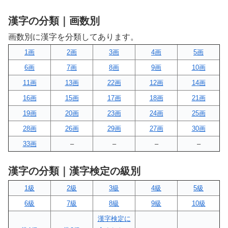
漢字の分類｜画数別
画数別に漢字を分類してあります。
1画
2画
3画
4画
5画
6画
7画
8画
9画
10画
11画
13画
22画
12画
14画
16画
15画
17画
18画
21画
19画
20画
23画
24画
25画
28画
26画
29画
27画
30画
33画
–
–
–
–
漢字の分類｜漢字検定の級別
1級
2級
3級
4級
5級
6級
7級
8級
9級
10級
漢字検定に