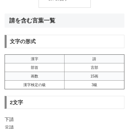
請を含む言葉一覧
文字の形式
漢字
請
部首
言部
画数
15画
漢字検定の級
3級
2文字
下請
元請