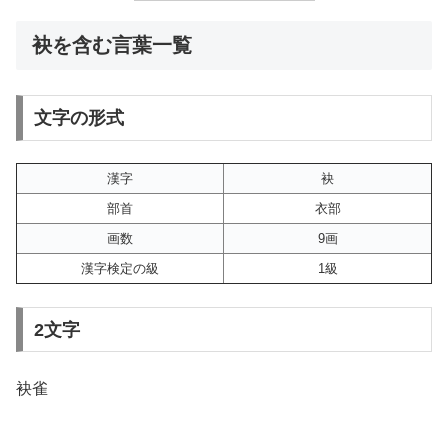
袂を含む言葉一覧
文字の形式
漢字
袂
部首
衣部
画数
9画
漢字検定の級
1級
2文字
袂雀