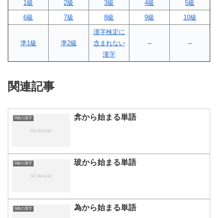
1級
2級
3級
4級
5級
6級
7級
8級
9級
10級
漢字検定に
準1級
準2級
含まれない
–
–
漢字
関連記事
弇から始まる単語
9画の漢字
玻から始まる単語
9画の漢字
為から始まる単語
9画の漢字