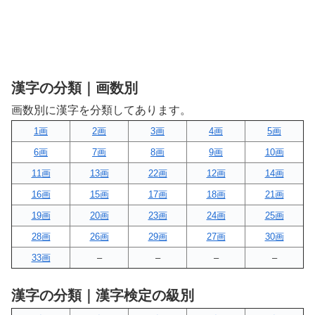
漢字の分類｜画数別
画数別に漢字を分類してあります。
1画
2画
3画
4画
5画
6画
7画
8画
9画
10画
11画
13画
22画
12画
14画
16画
15画
17画
18画
21画
19画
20画
23画
24画
25画
28画
26画
29画
27画
30画
33画
–
–
–
–
漢字の分類｜漢字検定の級別