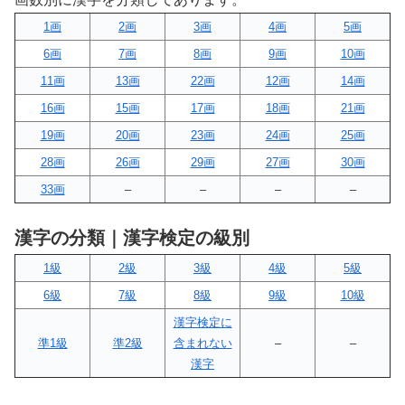
1画
2画
3画
4画
5画
6画
7画
8画
9画
10画
11画
13画
22画
12画
14画
16画
15画
17画
18画
21画
19画
20画
23画
24画
25画
28画
26画
29画
27画
30画
33画
–
–
–
–
漢字の分類｜漢字検定の級別
1級
2級
3級
4級
5級
6級
7級
8級
9級
10級
漢字検定に
準1級
準2級
含まれない
–
–
漢字