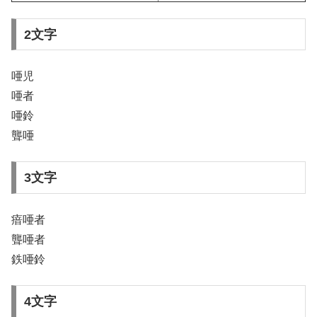
2文字
唖児
唖者
唖鈴
聾唖
3文字
瘖唖者
聾唖者
鉄唖鈴
4文字