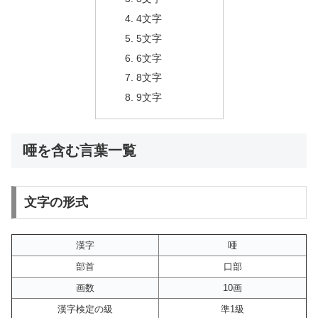
4文字
5文字
6文字
8文字
9文字
唖を含む言葉一覧
文字の形式
漢字
唖
部首
口部
画数
10画
漢字検定の級
準1級