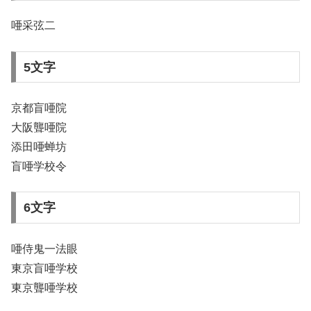
唖采弦二
5文字
京都盲唖院
大阪聾唖院
添田唖蝉坊
盲唖学校令
6文字
唖侍鬼一法眼
東京盲唖学校
東京聾唖学校