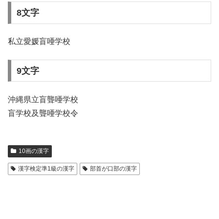
8文字
私立愛媛盲唖学校
9文字
沖縄県立盲聾唖学校
盲学校及聾唖学校令
10画の漢字
漢字検定準1級の漢字
部首が口部の漢字