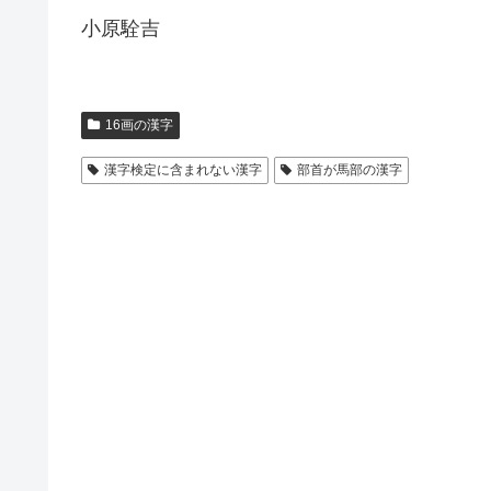
小原駩吉
16画の漢字
漢字検定に含まれない漢字
部首が馬部の漢字