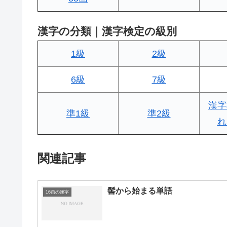
漢字の分類｜漢字検定の級別
1級
2級
6級
7級
漢字
準1級
準2級
れ
関連記事
髻から始まる単語
16画の漢字