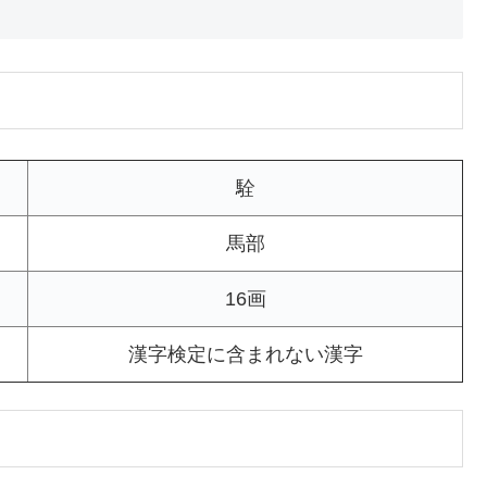
駩
馬部
16画
漢字検定に含まれない漢字