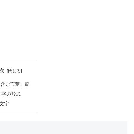
次
を含む言葉一覧
文字の形式
4文字