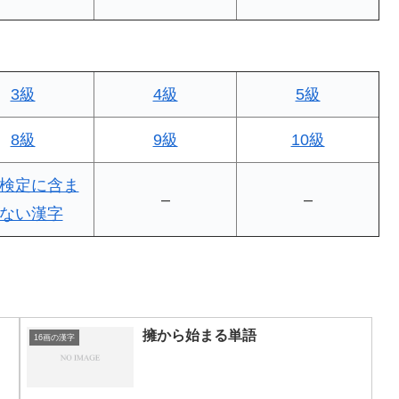
3級
4級
5級
8級
9級
10級
検定に含ま
–
–
ない漢字
擁から始まる単語
16画の漢字