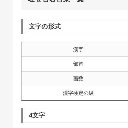
文字の形式
漢字
部首
画数
漢字検定の級
4文字