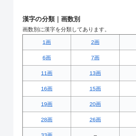
漢字の分類｜画数別
画数別に漢字を分類してあります。
1画
2画
6画
7画
11画
13画
16画
15画
19画
20画
28画
26画
33画
–