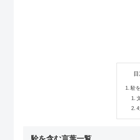
目
駩
駩を含む言葉一覧