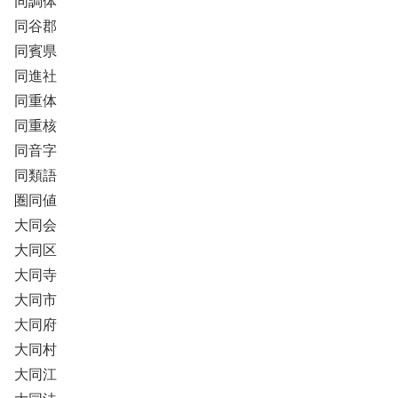
同調体
同谷郡
同賓県
同進社
同重体
同重核
同音字
同類語
圏同値
大同会
大同区
大同寺
大同市
大同府
大同村
大同江