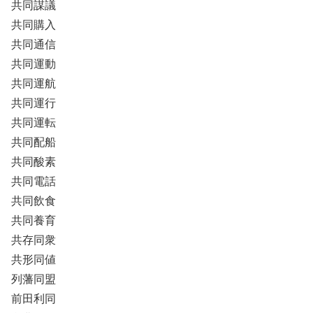
共同謀議
共同購入
共同通信
共同運動
共同運航
共同運行
共同運転
共同配船
共同酸素
共同電話
共同飲食
共同養育
共存同衆
共形同値
列藩同盟
前田利同