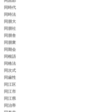
同昌郡
同時代
同時法
同朋大
同朋社
同朋舎
同朋衆
同期会
同根語
同格法
同次式
同歯性
同江区
同江市
同江県
同治帝