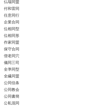
仏瑞同盟
付和雷同
任意同行
企業合同
位相同型
位相同形
作家同盟
保守合同
偕老同穴
儀同三司
全準同型
全繊同盟
公同信条
公同教会
公同書簡
公私混同