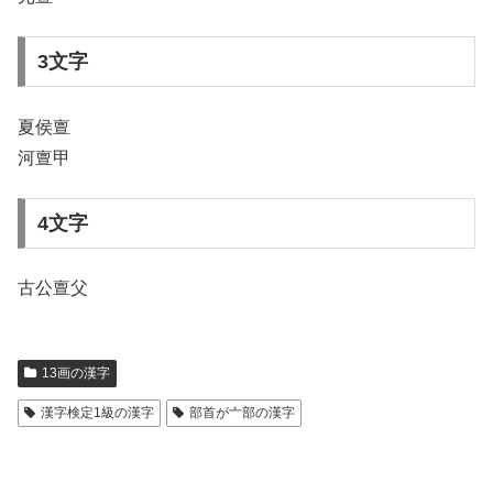
3文字
夏侯亶
河亶甲
4文字
古公亶父
13画の漢字
漢字検定1級の漢字
部首が亠部の漢字