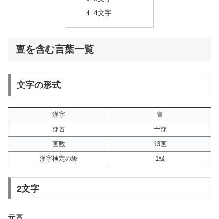
4文字
亶を含む言葉一覧
文字の形式
漢字
亶
部首
亠部
画数
13画
漢字検定の級
1級
2文字
元亶