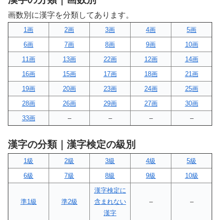
画数別に漢字を分類してあります。
1画
2画
3画
4画
5画
6画
7画
8画
9画
10画
11画
13画
22画
12画
14画
16画
15画
17画
18画
21画
19画
20画
23画
24画
25画
28画
26画
29画
27画
30画
33画
–
–
–
–
漢字の分類｜漢字検定の級別
1級
2級
3級
4級
5級
6級
7級
8級
9級
10級
漢字検定に
準1級
準2級
含まれない
–
–
漢字