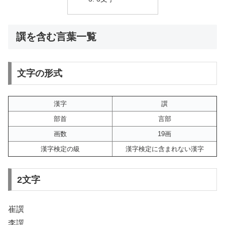
譔を含む言葉一覧
文字の形式
漢字
譔
部首
言部
画数
19画
漢字検定の級
漢字検定に含まれない漢字
2文字
崔譔
李譔