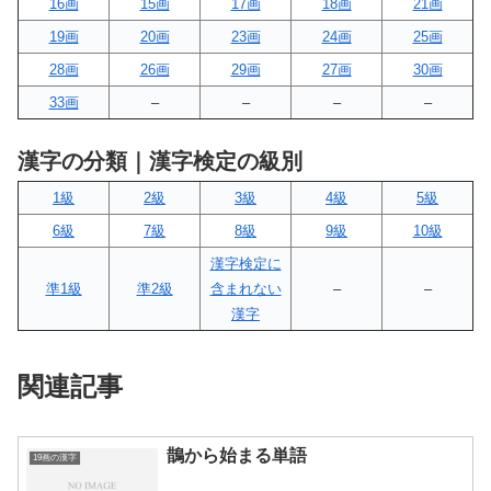
16画
15画
17画
18画
21画
19画
20画
23画
24画
25画
28画
26画
29画
27画
30画
33画
–
–
–
–
漢字の分類｜漢字検定の級別
1級
2級
3級
4級
5級
6級
7級
8級
9級
10級
漢字検定に
準1級
準2級
含まれない
–
–
漢字
関連記事
鵲から始まる単語
19画の漢字