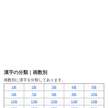
漢字の分類｜画数別
画数別に漢字を分類してあります。
1画
2画
3画
4画
5画
6画
7画
8画
9画
10画
11画
13画
22画
12画
14画