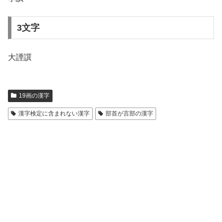
3文字
大諲譔
19画の漢字
漢字検定に含まれない漢字
部首が言部の漢字