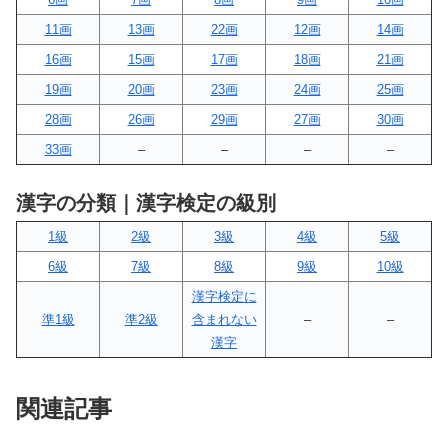
11画
13画
22画
12画
14画
16画
15画
17画
18画
21画
19画
20画
23画
24画
25画
28画
26画
29画
27画
30画
33画
–
–
–
–
漢字の分類｜漢字検定の級別
1級
2級
3級
4級
5級
6級
7級
8級
9級
10級
漢字検定に
準1級
準2級
含まれない
–
–
漢字
関連記事