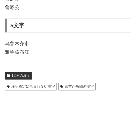
鲁昭公
5文字
乌鲁木齐市
雅鲁蔵布江
12画の漢字
漢字検定に含まれない漢字
部首が魚部の漢字