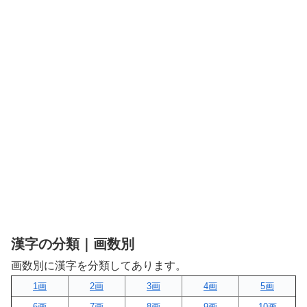
漢字の分類｜画数別
画数別に漢字を分類してあります。
1画
2画
3画
4画
5画
6画
7画
8画
9画
10画