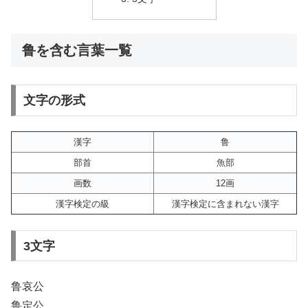
鲁を含む言葉一覧
文字の形式
漢字
鲁
部首
魚部
画数
12画
漢字検定の級
漢字検定に含まれない漢字
3文字
鲁哀公
鲁定公