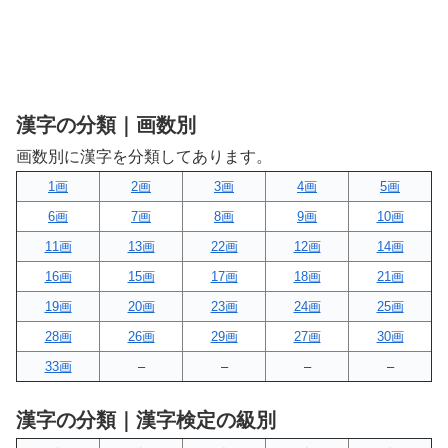
漢字の分類｜画数別
画数別に漢字を分類してあります。
1画
2画
3画
4画
5画
6画
7画
8画
9画
10画
11画
13画
22画
12画
14画
16画
15画
17画
18画
21画
19画
20画
23画
24画
25画
28画
26画
29画
27画
30画
33画
–
–
–
–
漢字の分類｜漢字検定の級別