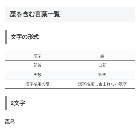
唜を含む言葉一覧
文字の形式
漢字
唜
部首
口部
画数
10画
漢字検定の級
漢字検定に含まれない漢字
2文字
唜島