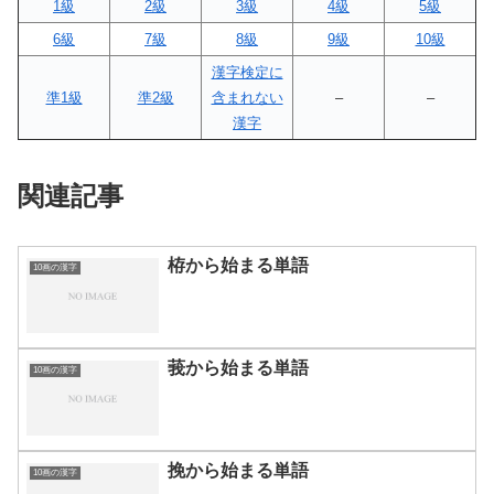
1級
2級
3級
4級
5級
6級
7級
8級
9級
10級
漢字検定に
準1級
準2級
含まれない
–
–
漢字
関連記事
栫から始まる単語
10画の漢字
莪から始まる単語
10画の漢字
挽から始まる単語
10画の漢字