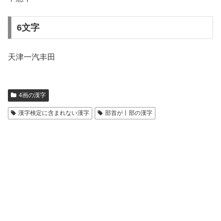
6文字
天津一汽丰田
4画の漢字
漢字検定に含まれない漢字
部首が丨部の漢字