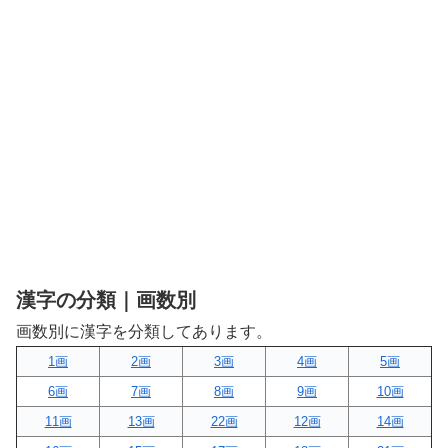
漢字の分類｜画数別
画数別に漢字を分類してあります。
1画
2画
3画
4画
5画
6画
7画
8画
9画
10画
11画
13画
22画
12画
14画