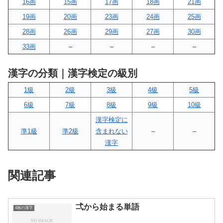
16画
15画
17画
18画
21画
19画
20画
23画
24画
25画
28画
26画
29画
27画
30画
33画
–
–
–
–
漢字の分類｜漢字検定の級別
1級
2級
3級
4級
5級
6級
7級
8級
9級
10級
漢字検定に
準1級
準2級
含まれない
–
–
漢字
関連記事
弌から始まる単語
4画の漢字