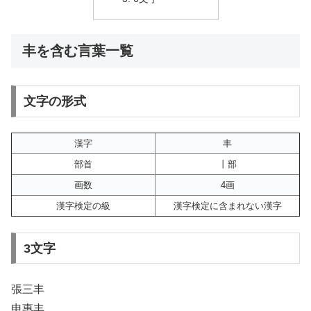
丰を含む言葉一覧
文字の形式
漢字
丰
部首
丨部
画数
4画
漢字検定の級
漢字検定に含まれない漢字
3文字
張三丰
申惠丰