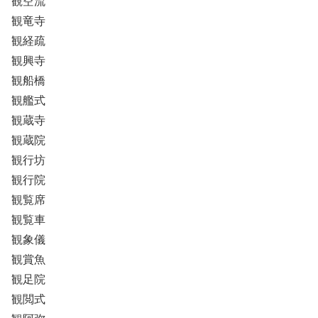
観空流
観竜寺
観経疏
観興寺
観船橋
観艦式
観蔵寺
観蔵院
観行坊
観行院
観覧席
観覧車
観象儀
観賞魚
観足院
観閲式