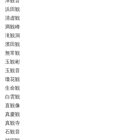
津観音
浜田観
清虚観
満観峰
滝観洞
濱田観
無常観
玉観彬
玉観音
瓊花観
生命観
白雲観
直観像
真慶観
真観寺
石観音