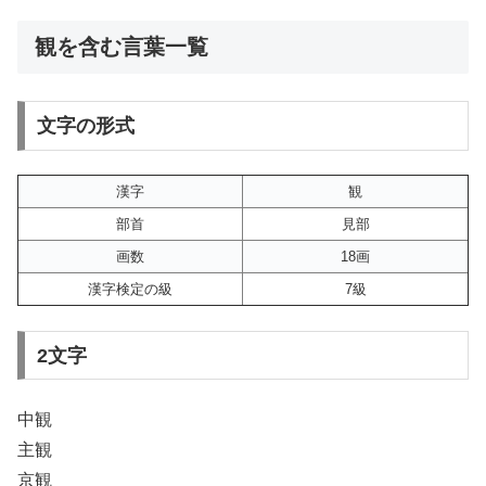
観を含む言葉一覧
文字の形式
漢字
観
部首
見部
画数
18画
漢字検定の級
7級
2文字
中観
主観
京観