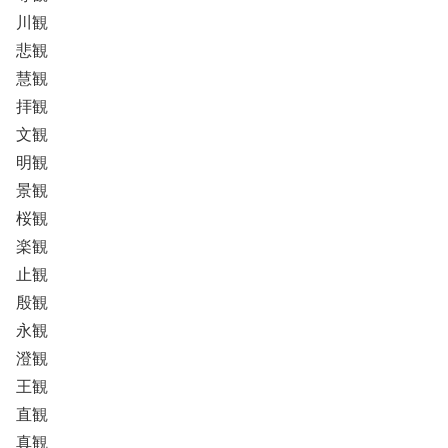
川観
悲観
慧観
拝観
文観
明観
景観
桜観
楽観
止観
殷観
永観
澄観
王観
直観
真観