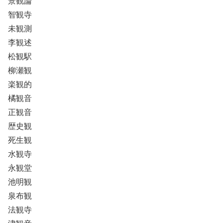
景観論
智観寺
未観測
李観述
松観駅
柳瀬観
楽観的
橘観音
正観音
歴史観
死生観
水観寺
永観堂
池明観
泉布観
法観寺