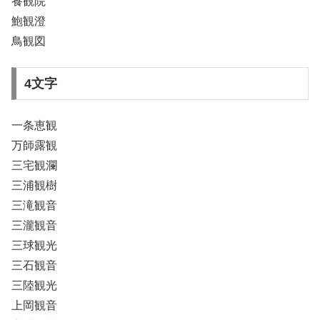
養観院
鮑観澄
鳥観図
4文字
一条恵観
万師露観
三宅観瀾
三浦観樹
三滝観音
三瀧観音
三球観光
三石観音
三陸観光
上岡観音