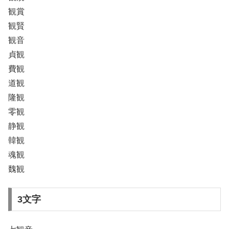
観賞
観賢
観音
貞観
費観
道観
隆観
零観
静観
韓観
魂観
魏観
3文字