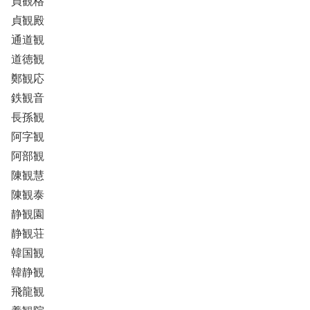
貞観格
貞観殿
通道観
道徳観
鄭観応
鉄観音
長孫観
阿字観
阿部観
陳観慧
陳観泰
静観園
静観荘
韓国観
韓静観
飛龍観