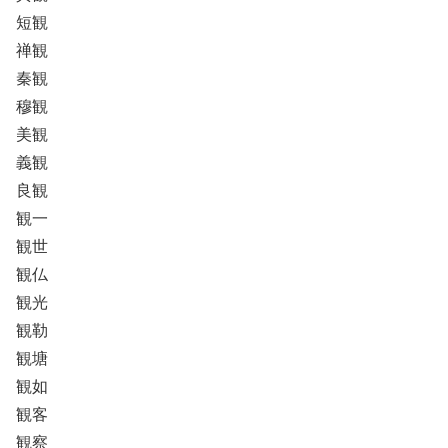
短観
禅観
秦観
穆観
美観
義観
良観
観一
観世
観仏
観光
観勒
観塘
観如
観客
観察