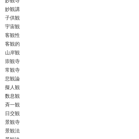
妙観寺
妙観講
子供観
宇宙観
客観性
客観的
山岸観
崇観寺
常観寺
悲観論
擬人観
数息観
斉一観
日交観
景観寺
景観法