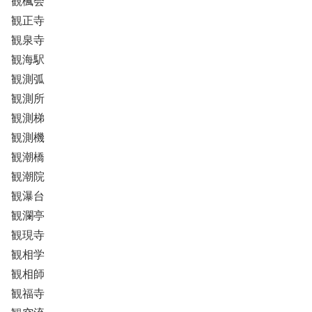
観楓会
観正寺
観泉寺
観海駅
観測弧
観測所
観測梯
観測機
観潮橋
観潮院
観瀑台
観瀾亭
観現寺
観相学
観相師
観福寺