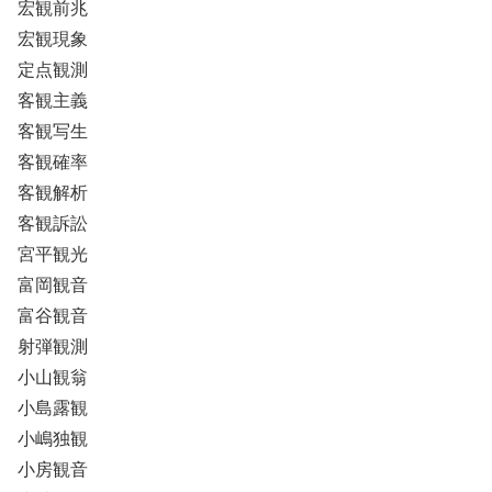
宏観前兆
宏観現象
定点観測
客観主義
客観写生
客観確率
客観解析
客観訴訟
宮平観光
富岡観音
富谷観音
射弾観測
小山観翁
小島露観
小嶋独観
小房観音