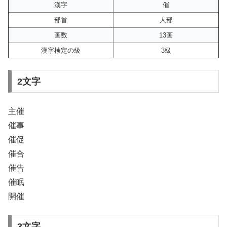
漢字
催
部首
人部
画数
13画
漢字検定の級
3級
2文字
主催
催事
催促
催合
催告
催眠
開催
3文字