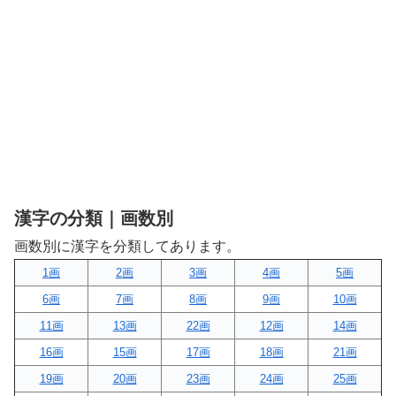
漢字の分類｜画数別
画数別に漢字を分類してあります。
1画
2画
3画
4画
5画
6画
7画
8画
9画
10画
11画
13画
22画
12画
14画
16画
15画
17画
18画
21画
19画
20画
23画
24画
25画