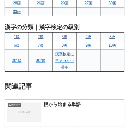
28画
26画
29画
27画
30画
33画
–
–
–
–
漢字の分類｜漢字検定の級別
1級
2級
3級
4級
5級
6級
7級
8級
9級
10級
漢字検定に
準1級
準2級
含まれない
–
–
漢字
関連記事
愰から始まる単語
13画の漢字