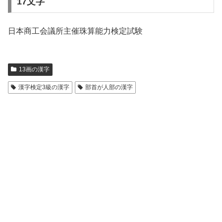
17文字
日本商工会議所主催珠算能力検定試験
13画の漢字
漢字検定3級の漢字
部首が人部の漢字