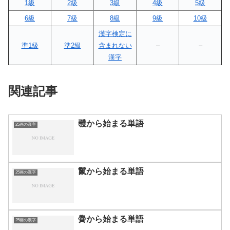
1級
2級
3級
4級
5級
6級
7級
8級
9級
10級
漢字検定に
準1級
準2級
含まれない
–
–
漢字
関連記事
彠から始まる単語
25画の漢字
鬣から始まる単語
25画の漢字
黌から始まる単語
25画の漢字