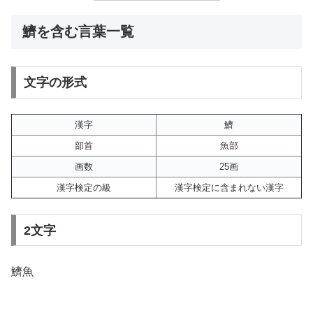
鱭を含む言葉一覧
文字の形式
漢字
鱭
部首
魚部
画数
25画
漢字検定の級
漢字検定に含まれない漢字
2文字
鱭魚