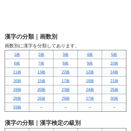
漢字の分類｜画数別
画数別に漢字を分類してあります。
1画
2画
3画
4画
5画
6画
7画
8画
9画
10画
11画
13画
22画
12画
14画
16画
15画
17画
18画
21画
19画
20画
23画
24画
25画
28画
26画
29画
27画
30画
33画
–
–
–
–
漢字の分類｜漢字検定の級別