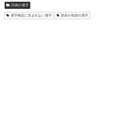
25画の漢字
漢字検定に含まれない漢字
部首が魚部の漢字