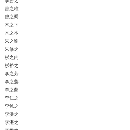
暴勝之
曽之唯
曾之喬
木之下
木之本
朱之瑜
朱修之
杉之内
杉裕之
李之芳
李之藻
李之蘭
李仁之
李勉之
李洪之
李湛之