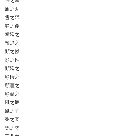
隈之城
雁之助
雪之丞
静之窟
韓延之
韓退之
顔之儀
顔之推
顔延之
顧愷之
顧憲之
顧覬之
風之舞
風之荘
香之図
馬之瀬