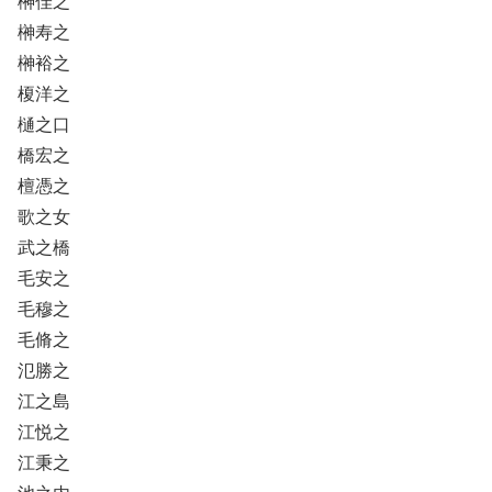
榊佳之
榊寿之
榊裕之
榎洋之
樋之口
橋宏之
檀憑之
歌之女
武之橋
毛安之
毛穆之
毛脩之
氾勝之
江之島
江悦之
江秉之