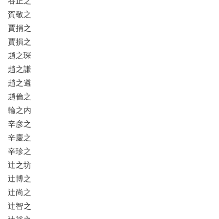
谷正之
賀敬之
賈捐之
賈損之
趙之琛
趙之謙
趙之遴
趙倫之
輪之内
辛彦之
辛慶之
辛珍之
辻之坊
辻博之
辻尚之
辻智之