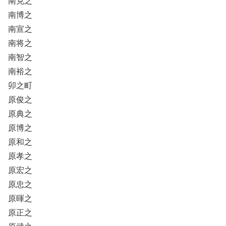
南克之
南博之
南宣之
南将之
南智之
南裕之
卯之町
原俊之
原典之
原博之
原和之
原孝之
原宏之
原忠之
原暉之
原正之