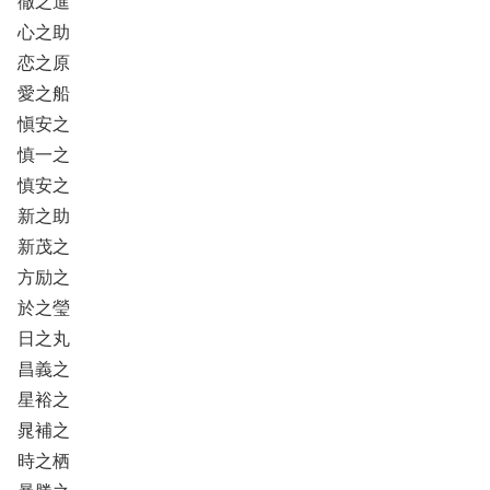
徹之進
心之助
恋之原
愛之船
愼安之
慎一之
慎安之
新之助
新茂之
方励之
於之瑩
日之丸
昌義之
星裕之
晁補之
時之栖