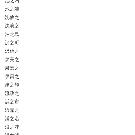
池之内
池之端
沈攸之
沈演之
沖之島
沢之町
沢信之
泉亮之
泉宏之
泉昌之
津之輝
流政之
浜之市
浜嘉之
浦之名
浪之花