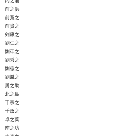
内之浦
前之浜
前寛之
前貴之
剣康之
劉仁之
劉牢之
劉秀之
劉穆之
劉胤之
勇之助
北之島
千宗之
千政之
卓之葉
南之坊