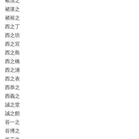
褚淡之
褚湛之
褚裕之
西之丁
西之坊
西之宮
西之島
西之橋
西之浦
西之表
西恭之
西義之
誠之堂
誠之館
谷一之
谷博之