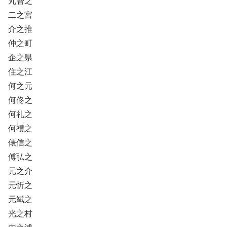
丸智之
二之宮
介之推
仲之町
企之県
住之江
何之元
何佟之
何礼之
何禮之
俵信之
傅弘之
元之介
元忻之
元斌之
光之村