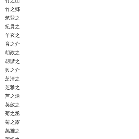
竹之山
竹之郷
筑登之
紀貫之
羊玄之
育之介
胡政之
胡諧之
興之介
芝清之
芝雅之
芦之湯
英斂之
菊之丞
菊之露
萬雅之