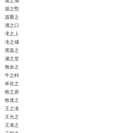
湯之浦
源之煕
源重之
溝之口
滝之上
滝之城
濱嘉之
瀬之堂
無余之
牛之峠
牟佐之
牧之原
牧達之
王之渙
王允之
王准之