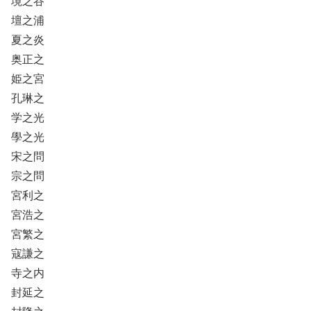
境之谷
壇之浦
夏之炎
奥正之
姫之宮
孔琳之
学之光
學之光
宋之問
宗之問
宮利之
宮浩之
宮繁之
寇謙之
寺之内
封延之