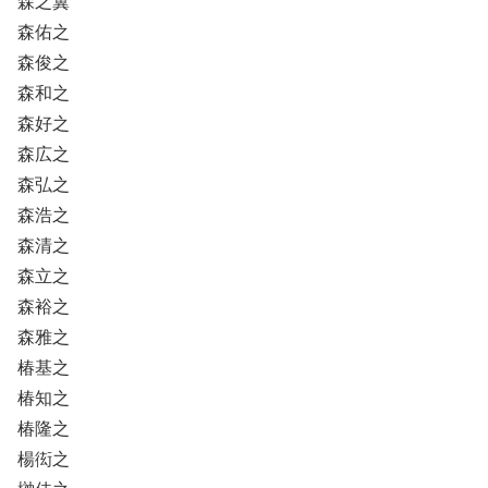
森之翼
森佑之
森俊之
森和之
森好之
森広之
森弘之
森浩之
森清之
森立之
森裕之
森雅之
椿基之
椿知之
椿隆之
楊衒之