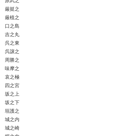
原武之
厳挺之
厳植之
口之島
吉之丸
呉之東
呉譲之
周勝之
味摩之
哀之極
四之宮
坂之上
坂之下
垣護之
城之内
城之崎