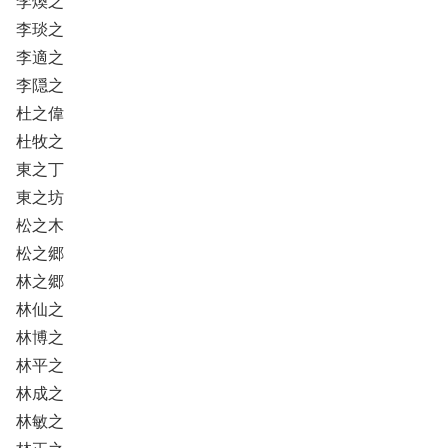
李煥之
李琰之
李適之
李隠之
杜之偉
杜牧之
東之丁
東之坊
松之木
松之郷
林之郷
林仙之
林博之
林平之
林成之
林敏之