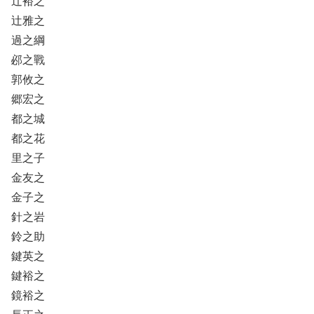
辻裕之
辻雅之
過之綱
邲之戰
郭攸之
郷宏之
都之城
都之花
里之子
金友之
金子之
針之岩
鈴之助
鍵英之
鍵裕之
鏡裕之