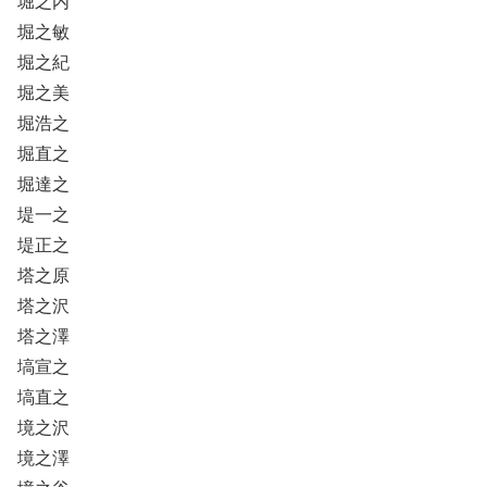
堀之内
堀之敏
堀之紀
堀之美
堀浩之
堀直之
堀達之
堤一之
堤正之
塔之原
塔之沢
塔之澤
塙宣之
塙直之
境之沢
境之澤