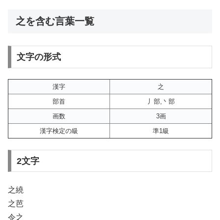
之を含む言葉一覧
文字の形式
漢字
之
部首
丿部,丶部
画数
3画
漢字検定の級
準1級
2文字
之繞
之芭
令之