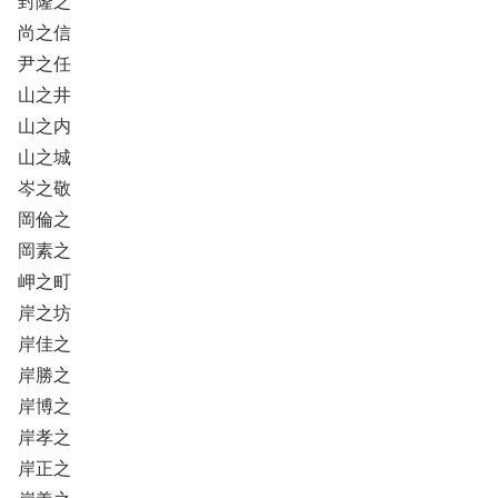
封隆之
尚之信
尹之任
山之井
山之内
山之城
岑之敬
岡倫之
岡素之
岬之町
岸之坊
岸佳之
岸勝之
岸博之
岸孝之
岸正之