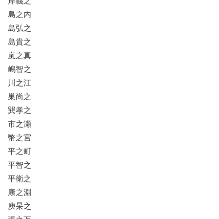
岸義之
島之内
島弘之
島貴之
嵐之真
嶋智之
川之江
巣尚之
巽孝之
市之瀬
幣之宮
平之町
平智之
平衛之
康之淵
庾杲之