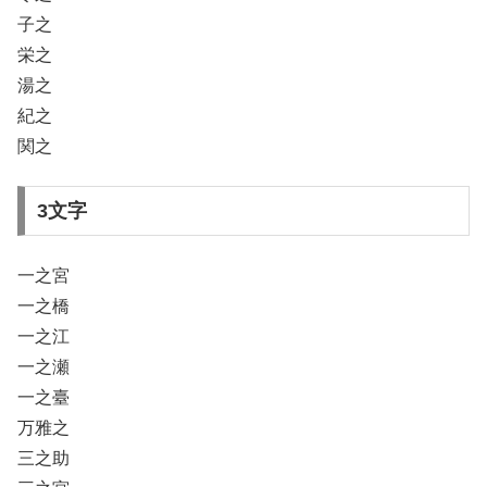
子之
栄之
湯之
紀之
関之
3文字
一之宮
一之橋
一之江
一之瀬
一之臺
万雅之
三之助