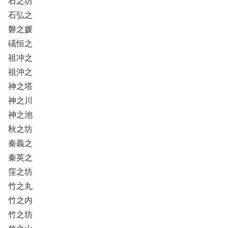
石之坊
石弘之
磐之媛
礒恒之
祖冲之
祖沖之
神之塔
神之川
神之池
秋之坊
秦義之
秦英之
窪之坊
竹之丸
竹之内
竹之坊