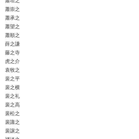
蕭坦之
蕭崇之
蕭承之
蕭望之
蕭順之
薛之謙
藤之寺
虎之介
袁牧之
裴之平
裴之横
裴之礼
裴之高
裴松之
裴諏之
裴譲之