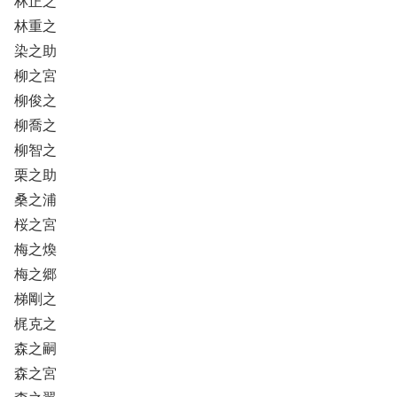
林正之
林重之
染之助
柳之宮
柳俊之
柳喬之
柳智之
栗之助
桑之浦
桜之宮
梅之煥
梅之郷
梯剛之
梶克之
森之嗣
森之宮