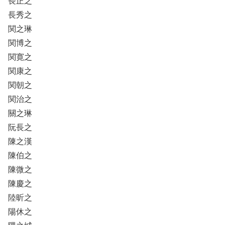
長正之
長秀之
関之琳
関博之
関寛之
関康之
関朝之
関治之
關之琳
阮長之
陳之漢
陳伯之
陳微之
陳慶之
陸昕之
陽休之