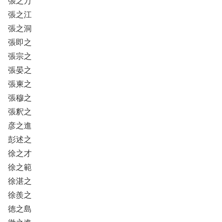
張之万
張之江
張之洞
張即之
張宗之
張晏之
張柬之
張穆之
張釈之
彦之進
彭述之
徐之才
徐之範
徐湛之
徐羨之
徳之島